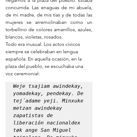
llegamos a la plaza del pueblo. Estaba 
concurrida. Las enaguas de mi abuela, 
de mi madre, de mis tías y de todas las 
mujeres se arremolinaban como un 
torbellino de colores amarrillos, azules, 
blancos, violetas, rosados. 
Todo era inusual. Los actos cívicos 
siempre se celebraban en lengua 
española. En aquella ocasión, en la 
plaza del pueblo, se escuchaba una 
voz ceremonial: 
Weje tsajiam awindekay, 
yomadekay, pendekay. De 
tej´adame yeji. Minxuke 
metzan awindekay 
zapatistas de 
liberación nacionaldex 
tøk ange San Miguel 