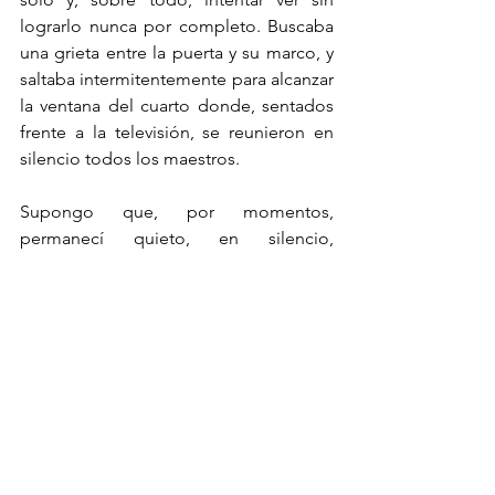
lograrlo nunca por completo. Buscaba 
una grieta entre la puerta y su marco, y 
saltaba intermitentemente para alcanzar 
la ventana del cuarto donde, sentados 
frente a la televisión, se reunieron en 
silencio todos los maestros. 
Supongo que, por momentos, 
permanecí quieto, en silencio, 
sacrificando el deseo de ser testigo por 
el hecho simple de escuchar. Mi 
diminuta batalla contra el muro, por 
supuesto, fracasó. De haber vencido, 
seguramente no habría sacado nada en 
claro, y es posible que no fuera siquiera 
necesario. El acontecimiento entero se 
resolvía, para mí, en una frase que había 
escuchado una y otra vez. Como tantas 