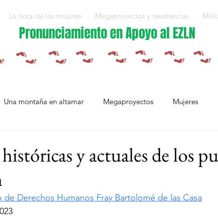
La hora de las mujeres
Megaproyectos y resistencias
Milit
Pronunciamiento en Apoyo al EZLN
Una montaña en altamar
Megaproyectos
Mujeres
Militarización y violencias
Espejos
Arte en resistencia
istóricas y actuales de los p
n
Plan Integral Morelos
Capítulo Europa
Mujeres resistien
o de Derechos Humanos Fray Bartolomé de las Casa
023