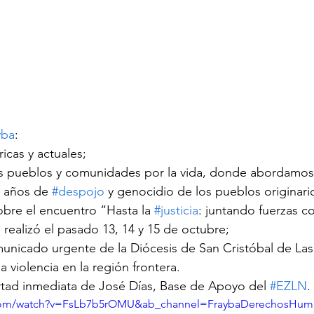
yba
:
icas y actuales;
os pueblos y comunidades por la vida, donde abordamos 
1 años de 
#despojo
 y genocidio de los pueblos originari
bre el encuentro “Hasta la 
#justicia
: juntando fuerzas co
 realizó el pasado 13, 14 y 15 de octubre;
nicado urgente de la Diócesis de San Cristóbal de Las 
a violencia en la región frontera.
ertad inmediata de José Días, Base de Apoyo del 
#EZLN
.
.com/watch?v=FsLb7b5rOMU&ab_channel=FraybaDerechosHum