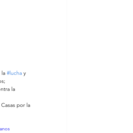
la 
#lucha
 y 
os;
ntra la 
Casas por la 
anos