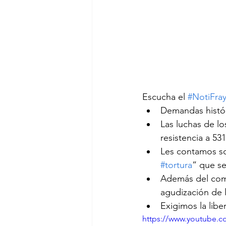
Escucha el 
#NotiFra
Demandas histór
Las luchas de l
resistencia a 53
Les contamos so
#tortura
” que se
Además del comu
agudización de l
Exigimos la lib
https://www.youtube