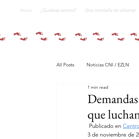
Inicio
¿Quiénes somos?
Una montaña en altamar
All Posts
Noticias CNI / EZLN
1 min read
Pandemia y pueblos indígenas
Demandas h
que lucha
Resistencias
Tren Maya
 Publicado en 
Centr
3 de noviembre de 2