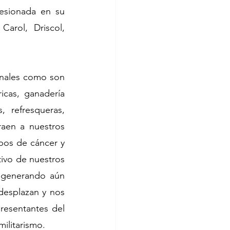
esionada en su 
arol, Driscol, 
inales como son 
icas, ganadería 
 refresqueras, 
raen a nuestros 
os de cáncer y 
ivo de nuestros 
 generando aún 
desplazan y nos 
esentantes del 
militarismo.