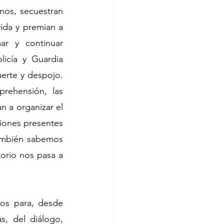
nos, secuestran 
ida y premian a 
r y continuar 
licía y Guardia 
rte y despojo. 
ehensión, las 
a organizar el 
iones presentes 
ambién sabemos 
rio nos pasa a 
os para, desde 
, del diálogo, 