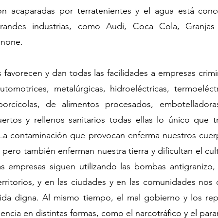
n acaparadas por terratenientes y el agua está conc
randes industrias, como Audi, Coca Cola, Granjas C
anone.
 favorecen y dan todas las facilidades a empresas crim
 automotrices, metalúrgicas, hidroeléctricas, termoeléctr
porcícolas, de alimentos procesados, embotelladoras,
uertos y rellenos sanitarios todas ellas lo único que t
La contaminación que provocan enferma nuestros cuerp
pero también enferman nuestra tierra y dificultan el cult
s empresas siguen utilizando las bombas antigranizo,
rritorios, y en las ciudades y en las comunidades nos 
ida digna. Al mismo tiempo, el mal gobierno y los repr
lencia en distintas formas, como el narcotráfico y el para