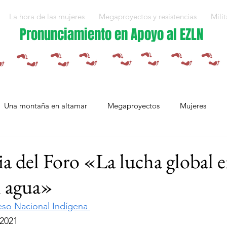
La hora de las mujeres
Megaproyectos y resistencias
Milit
Pronunciamiento en Apoyo al EZLN
Una montaña en altamar
Megaproyectos
Mujeres
Militarización y violencias
Espejos
Arte en resistencia
ia del Foro «La lucha global 
l agua»
Plan Integral Morelos
Capítulo Europa
Mujeres resistien
so Nacional Indígena 
 2021