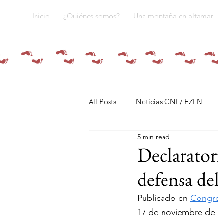
Inicio
¿Quiénes somos?
Una montaña en altamar
All Posts
Noticias CNI / EZLN
5 min read
Pandemia y pueblos indígenas
Declarator
defensa de
Resistencias
Tren Maya
Publicado en 
Congre
17 de noviembre de