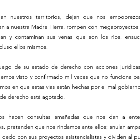
an nuestros territorios, dejan que nos empobrezca
an a nuestra Madre Tierra, rompen con megaproyectos 
ían y contaminan sus venas que son los ríos, ensuci
cluso ellos mismos.
uego de su estado de derecho con acciones jurídicas
 hemos visto y confirmado mil veces que no funciona par
imos en que estas vías están hechas por el mal gobierno
o de derecho está agotado.
os hacen consultas amañadas que nos dan a ente
os, pretenden que nos rindamos ante ellos; anulan ampa
 dedo con sus proyectos asistencialistas y dividen al p