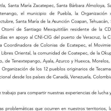
la, Santa María Zacatepec, Santa Bárbara Almoloya, San
altenango, el municipio de Puebla, la Organización
tubre, Santa María de la Asunción Coapan, Tehuacán, S
Otomí de Santiago Mexquititlán residente de la CD
ldías en apoyo al CNI-CIG del puerto de Veracruz, la C
la Coordinadora de Colonias de Ecatepec, el Movimie
Libres Oriental, la comunidad de Coatepec, de la Okup
, de Tenextepango, Ayala, Azurco y Huexca, Morelos, 
a Organización de los 12 pueblos originarios de Tecam
acional desde los países de Canadá, Venezuela, Colombia
trabajo para compartir nuestras experiencias de lucha y 
as problemáticas que ocurren en nuestros territorios, la