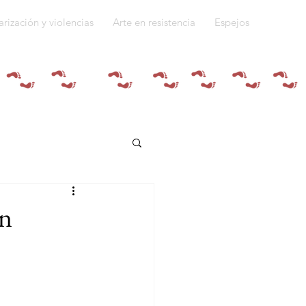
arización y violencias
Arte en resistencia
Espejos
Quiénes somos
en
do a la guerra