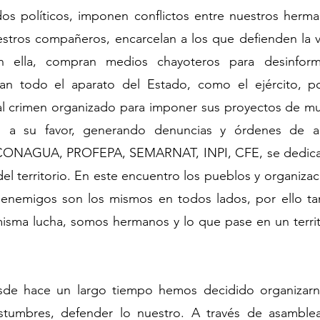
idos políticos, imponen conflictos entre nuestros herma
estros compañeros, encarcelan a los que defienden la v
n ella, compran medios chayoteros para desinforma
lizan todo el aparato del Estado, como el ejército, po
al crimen organizado para imponer sus proyectos de mue
s a su favor, generando denuncias y órdenes de apr
 CONAGUA, PROFEPA, SEMARNAT, INPI, CFE, se dedican 
el territorio. En este encuentro los pueblos y organizac
 enemigos son los mismos en todos lados, por ello t
isma lucha, somos hermanos y lo que pase en un territo
sde hace un largo tiempo hemos decidido organizarn
tumbres, defender lo nuestro. A través de asambleas