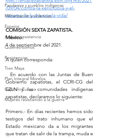
http://enlacezapatista.ezln.org.mx/2021
Pandemia y pueblos indígenas
/09/04/contra-la-xenofobia-y-el-
racismo-la-lucha-por-la-vida/
Militarización y violencias
Espejos
COMISIÓN SEXTA ZAPATISTA.
Arte en resistencia
México.
4 de septiembre del 2021.
Quiénes somos
Resistencias
A quien corresponda:
Tren Maya
  En acuerdo con las Juntas de Buen 
Plan Integral Morelos
Gobierno zapatistas, el CCRI-CG del 
Capítulo Europa
EZLN y las comunidades indígenas 
zapatistas, declaramos lo siguiente:
Mujeres resistiendo a la guerra
Primero.- En días recientes hemos sido 
testigos del trato inhumano que el 
Estado mexicano da a los migrantes 
que tratan de salir de la trampa, muda e 