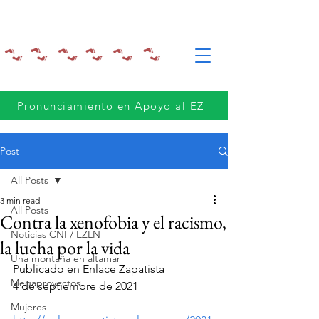
Pronunciamiento en Apoyo al EZ
Post
All Posts
3 min read
All Posts
Contra la xenofobia y el racismo,
Noticias CNI / EZLN
la lucha por la vida
Una montaña en altamar
Publicado en Enlace Zapatista 
Megaproyectos
4 de septiembre de 2021
Mujeres