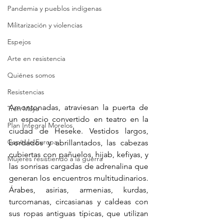
Pandemia y pueblos indígenas
Militarización y violencias
Espejos
Arte en resistencia
Quiénes somos
Resistencias
Amontonadas, atraviesan la puerta de 
Tren Maya
un espacio convertido en teatro en la 
Plan Integral Morelos
ciudad de Heseke. Vestidos largos, 
Capítulo Europa
bordados y abrillantados, las cabezas 
cubiertas con pañuelos, hijab, kefiyas, y 
Mujeres resistiendo a la guerra
las sonrisas cargadas de adrenalina que 
generan los encuentros multitudinarios. 
Árabes, asirias, armenias, kurdas, 
turcomanas, circasianas y caldeas con 
sus ropas antiguas típicas, que utilizan 