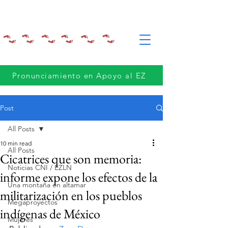
Pronunciamiento en Apoyo al EZ
Post
All Posts
10 min read
All Posts
Cicatrices que son memoria:
Noticias CNI / EZLN
informe expone los efectos de la
Una montaña en altamar
militarización en los pueblos
Megaproyectos
indígenas de México
Mujeres