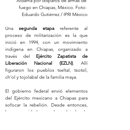
Aldama por disparos de armas de 
fuego en Chiapas, México. Foto: 
Eduardo Gutiérrez / IPRI México
Una
 segunda etapa
 referente al 
proceso de militarización es la que 
inició en 1994, con un movimiento 
indígena en Chiapas, organizado a 
través del 
Ejército Zapatista de 
Liberación Nacional (EZLN)
. Allí 
figuraron los pueblos tseltal, tsotsil, 
ch’ol y tojolabal de la familia maya. 
El gobierno federal envió elementos 
del Ejército mexicano a Chiapas para 
sofocar la rebelión. Desde entonces, 
las comunidades no han dejado de 
sufrir los efectos de la militarización. 
Uno de los casos más emblemáticos es 