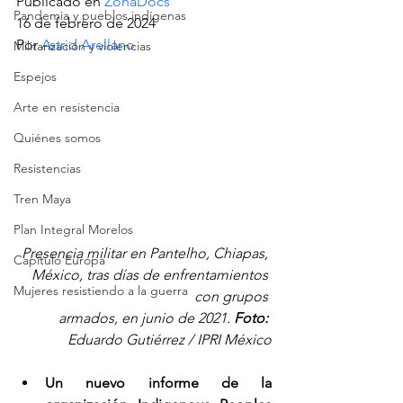
Publicado en 
ZonaDocs
Pandemia y pueblos indígenas
16 de febrero de 2024
Por 
Astrid Arellano
Militarización y violencias
Espejos
Arte en resistencia
Quiénes somos
Resistencias
Tren Maya
Plan Integral Morelos
Presencia militar en Pantelho, Chiapas, 
Capítulo Europa
México, tras días de enfrentamientos 
Mujeres resistiendo a la guerra
con grupos 
armados, en junio de 2021. 
Foto:
Eduardo Gutiérrez / IPRI México
Un nuevo informe de la 