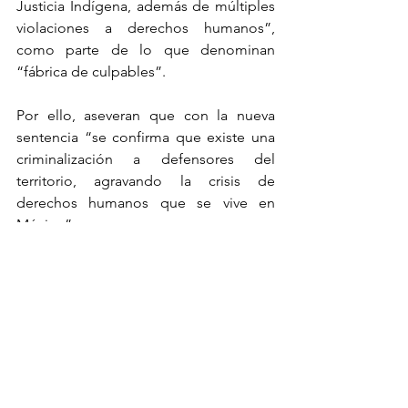
Justicia Indígena, además de múltiples 
violaciones a derechos humanos”, 
como parte de lo que denominan 
“fábrica de culpables”.
Por ello, aseveran que con la nueva 
sentencia “se confirma que existe una 
criminalización a defensores del 
territorio, agravando la crisis de 
derechos humanos que se vive en 
México”.
“De nueva cuenta nos encontramos 
ante el reto de impugnar un juicio a 
todas luces injusto. El Estado 
demuestra que su apuesta es al 
cansancio, pues antes que reconocer la 
insostenibilidad de la acusación tiende 
a reponer, infinitamente, los 
procedimientos”, sostiene la 