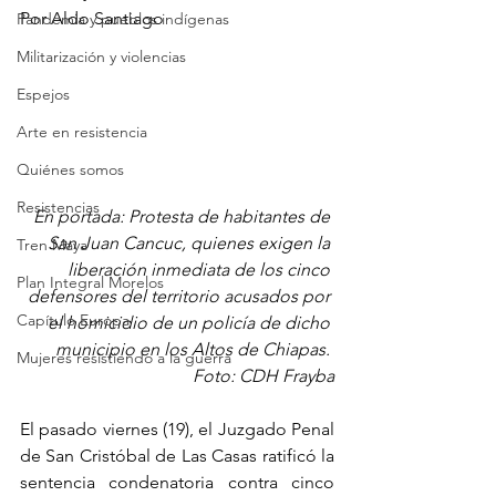
Por 
Aldo Santiago
Pandemia y pueblos indígenas
Militarización y violencias
Espejos
Arte en resistencia
Quiénes somos
Resistencias
En portada: Protesta de habitantes de 
San Juan Cancuc, quienes exigen la 
Tren Maya
liberación inmediata de los cinco 
Plan Integral Morelos
defensores del territorio acusados por 
Capítulo Europa
el homicidio de un policía de dicho 
municipio en los Altos de Chiapas. 
Mujeres resistiendo a la guerra
Foto: CDH Frayba
El pasado viernes (19), el Juzgado Penal 
de San Cristóbal de Las Casas ratificó la 
sentencia condenatoria contra cinco 