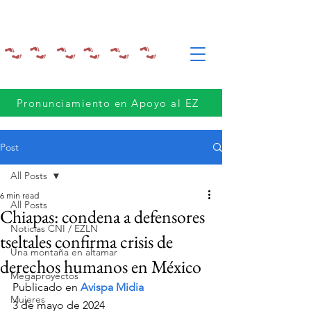
Pronunciamiento en Apoyo al EZ
Post
All Posts
6 min read
All Posts
Chiapas: condena a defensores
Noticias CNI / EZLN
tseltales confirma crisis de
Una montaña en altamar
derechos humanos en México
Megaproyectos
Publicado en 
Avispa Midia
Mujeres
3 de mayo de 2024