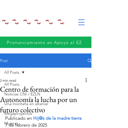
Pronunciamiento en Apoyo al EZ
Post
All Posts
2 min read
All Posts
Centro de formación para la
Noticias CNI / EZLN
Autonomía la lucha por un
Una montaña en altamar
futuro colectivo
Megaproyectos
Publicado en 
Hij@s de la madre tierra
Mujeres
7 de febrero de 2025