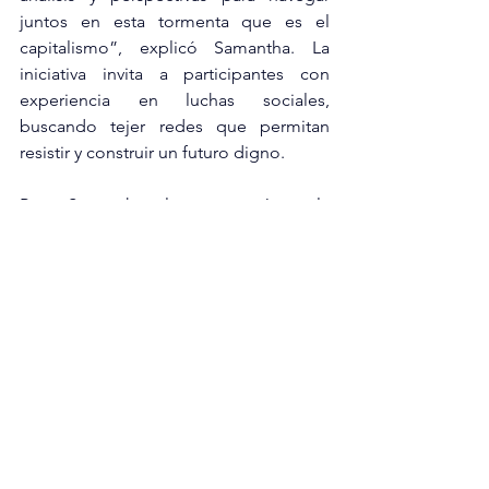
juntos en esta tormenta que es el 
capitalismo”, explicó Samantha. La 
iniciativa invita a participantes con 
experiencia en luchas sociales, 
buscando tejer redes que permitan 
resistir y construir un futuro digno.
Para Samantha, la autonomía y la 
colectividad son las bases para 
enfrentar los desafíos actuales. 
“Creemos que hay futuro, pero hay que 
construirlo desde ahora, con 
solidaridad, empatía y trabajo 
comunitario”. Tocentli se presenta así 
como una propuesta esperanzadora en 
medio de un contexto adverso, donde 
la defensa del territorio y la vida 
comunitaria son más urgentes que 