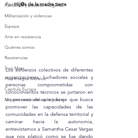
Por 
Hij@s de la madre tierra
Pandemia y pueblos indígenas
Militarización y violencias
Espejos
Arte en resistencia
Quiénes somos
Resistencias
Tren Maya
Los esfuerzos colectivos de diferentes 
organizaciones, luchadores sociales y 
Plan Integral Morelos
personas comprometidas con 
Capítulo Europa
conocimientos técnicos se juntaron en 
un proceso de aprendizaje que busca 
Mujeres resistiendo a la guerra
promover las capacidades de las 
comunidades en la defensa territorial y 
caminar hacia la autonomía, 
entrevistamos a Samantha Cesar Vargas 
que nos platicó como se fue dando 