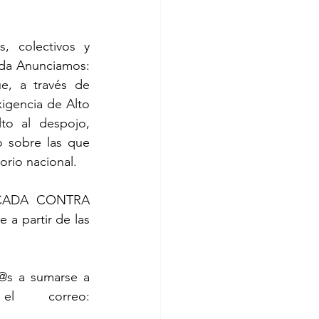
, colectivos y 
da Anunciamos: 
e, a través de 
xigencia de Alto 
to al despojo, 
o sobre las que 
orio nacional.
LOCADA CONTRA 
a partir de las 
@s a sumarse a 
esta campaña registrando sus actividades en el correo: 