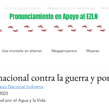
La hora de las mujeres
Megaproyectos y resistencias
Milit
Pronunciamiento en Apoyo al EZLN
Una montaña en altamar
Megaproyectos
Mujeres
Militarización y violencias
Espejos
Arte en resistencia
cional contra la guerra y por
eso Nacional Indígena
Plan Integral Morelos
Capítulo Europa
Mujeres resistien
2023
l por el Agua y la Vida