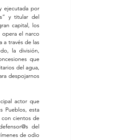
y ejecutada por 
y titular del 
ran capital, los 
 opera el narco 
a través de las 
o, la división, 
concesiones que 
arios del agua, 
para despojarnos 
ipal actor que 
 Pueblos, esta 
 con cientos de 
defensor@s del 
crímenes de odio 