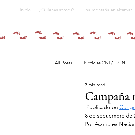
Inicio
¿Quiénes somos?
Una montaña en altamar
All Posts
Noticias CNI / EZLN
2 min read
Pandemia y pueblos indígenas
Campaña na
 Publicado en 
Congr
Resistencias
Tren Maya
8 de septiembre de 
Por Asamblea Naciona