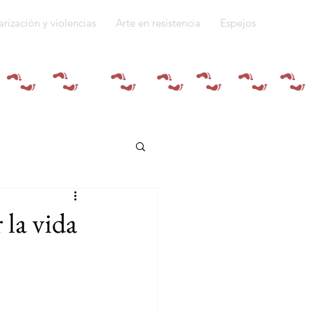
arización y violencias
Arte en resistencia
Espejos
Quiénes somos
 la vida
do a la guerra