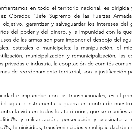
frentamos en todo el territorio nacional, es dirigida 
z Obrador, “Jefe Supremo de las Fuerzas Armadas” 
 objetivo, garantizar y salvaguardar los intereses del g
eños del poder y del dinero, y la impunidad con la que
usos de las armas son para imponer el despojo del agua 
ales, estatales o municipales; la manipulación, el mied
ntilización, municipalización y remunicipalización, las 
as privadas e industria, la cooptación de comités comunit
mas de reordenamiento territorial, son la justificación 
cidad e impunidad con las transnacionales, es el princ
del agua e instrumenta la guerra en contra de nuestros
ontra la vida en todos los territorios, que se manifiesta
ític@s y militarización, persecución y asesinato a 
id@s, feminicidios, transfeminicidios y multiplicidad de 