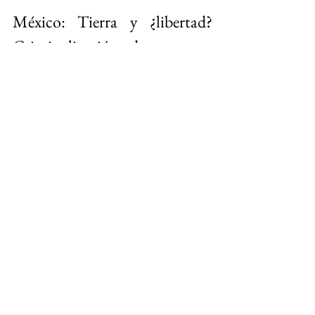
México: Tierra y ¿libertad? 
Criminalización de personas 
defensoras de tierra, territorio 
y medio ambiente
Amnistía Internacional 
documentó 
cuatro casos en donde se utilizó el 
sistema penal en contra de 
personas 
defensoras
 que protestaban por estos 
derechos y que, al momento de la 
documentación, tenían procesos 