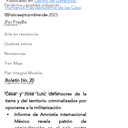
 Publicado en 
Centro de Derechos 
Pandemia y pueblos indígenas
Humanos Fray Bartolomé de las Casa
Militarización y violencias
22 de septiembre de 2023
Por FrayBa
Espejos
Arte en resistencia
Quiénes somos
Resistencias
Tren Maya
Plan Integral Morelos
Boletín No. 20
Capítulo Europa
Mujeres resistiendo a la guerra
César y José Luis, defensores de la 
tierra y del territorio criminalizados por 
oponerse a la militarización
Informe de Amnistía internacional 
México revela patrón de 