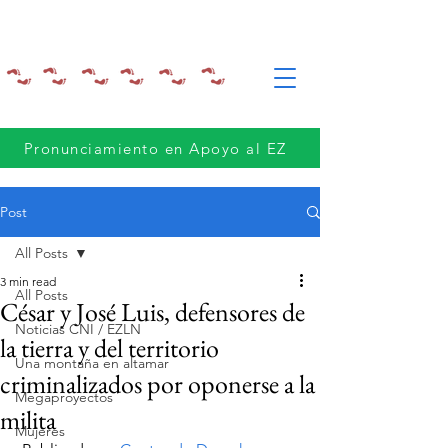
Pronunciamiento en Apoyo al EZ
Post
All Posts
3 min read
All Posts
César y José Luis, defensores de
Noticias CNI / EZLN
la tierra y del territorio
Una montaña en altamar
criminalizados por oponerse a la
Megaproyectos
milita
Mujeres