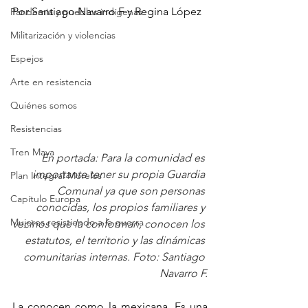
Por Santiago Navarro F y Regina López
Pandemia y pueblos indígenas
Militarización y violencias
Espejos
Arte en resistencia
Quiénes somos
Resistencias
Tren Maya
En portada: Para la comunidad es 
importante tener su propia Guardia 
Plan Integral Morelos
Comunal ya que son personas 
Capítulo Europa
conocidas, los propios familiares y 
Mujeres resistiendo a la guerra
vecinos que la conforman, conocen los 
estatutos, el territorio y las dinámicas 
comunitarias internas. Foto: Santiago 
Navarro F.
La conocen como la mexicana. Es una 