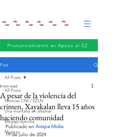
Pronunciamiento en Apoyo al EZ
Post
All Posts
8 min read
All Posts
A pesar de la violencia del
Noticias CNI / EZLN
crimen, Xayakalan lleva 15 años
Una montaña en altamar
haciendo comunidad
Megaproyectos
Publicado en
Avispa Midia
Mujeres
19 de julio de 2024