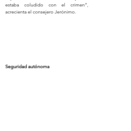
estaba coludido con el crimen”, 
acrecienta el consejero Jerónimo.
Seguridad autónoma
Una de las fortalezas de este proceso 
de resistencia es su Guardia Comunal y 
su rápida movilización. El comunero 
Evaristo detalla que “son nombrados 
por cada encargatura en sus 
asambleas”, cada uno está armado y 
preparado para cualquier agresión.