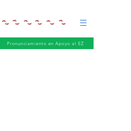
Pronunciamiento en Apoyo al EZ
In Memoriam - Pablo González Casanova
Nosotras y nosotros, académicos,
artistas, con diversas profesiones,
saberes y oficios, apoyamos, en el año
2018, al Congreso Nacional Indígena –
Concejo Indígena de Gobierno -
Ejército Zapatista de Liberación