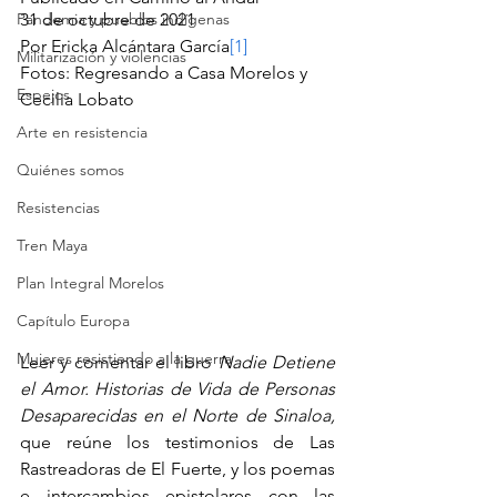
Pandemia y pueblos indígenas
31 de octubre de 2021
Por Ericka Alcántara García
[1]
Militarización y violencias
Fotos: Regresando a Casa Morelos y 
Espejos
Cecilia Lobato 
Arte en resistencia
Quiénes somos
Resistencias
Tren Maya
Plan Integral Morelos
Capítulo Europa
Mujeres resistiendo a la guerra
Leer y comentar el libro 
Nadie Detiene 
el Amor. Historias de Vida de Personas 
Desaparecidas en el Norte de Sinaloa,
que reúne los testimonios de Las 
Rastreadoras de El Fuerte, y los poemas 
e intercambios epistolares con las 