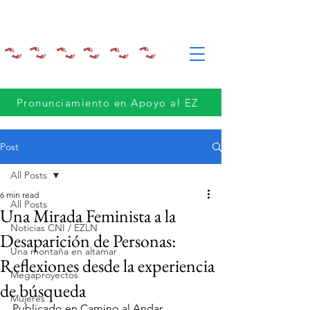
Pronunciamiento en Apoyo al EZ
Post
All Posts
6 min read
All Posts
Una Mirada Feminista a la
Noticias CNI / EZLN
Desaparición de Personas:
Una montaña en altamar
Reflexiones desde la experiencia
Megaproyectos
de búsqueda
Mujeres
Publicado en Camino al Andar