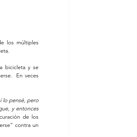
e los múltiples 
eta.
bicicleta y se 
erse.  En veces 
í lo pensé, pero 
gue, y entonces 
curación de los 
erse” contra un 