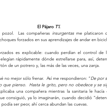
El Pájaro 
T´í
.
l pozol.  Las compañeras 
insurgentas
 me platicaron d
 choques forzados en sus aprendizajes de andar en bicicl
zados es explicable: cuando perdían el control de la 
 elegían rápidamente dónde estrellarse para, así, deten
rtón de un potrero y, las más de las veces, una zanja.
é no mejor sólo frenar.  Así me respondieron: “
De por s
lo que pienso.  Hasta le grito, pero no obedece y se si
xplicaba una compañera mientras la sanitaria le hacía 
que consiguió, ya lo imaginarán, cuando decidió “deten
, podía ser peor, ahí cerca abundan las cuevas.