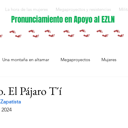
La hora de las mujeres
Megaproyectos y resistencias
Milit
Pronunciamiento en Apoyo al EZLN
Una montaña en altamar
Megaproyectos
Mujeres
Militarización y violencias
Espejos
Arte en resistencia
 El Pájaro T´í
Zapatista
Plan Integral Morelos
Capítulo Europa
Mujeres resistien
 2024