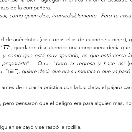
brazo de la compañera.
ar, como quien dice, irremediablemente.  Pero te avisa y 
d de anécdotas (casi todas ellas de cuando su niñez), 
 “
T´i
”, quedaron discutiendo: una compañera decía que 
 y como que está muy apurado, es que está cerca la d
prepararte
”.  Otra: “
pero si regresa y hace así
 (e
“tiiii”), 
quiere decir que era su mentira o que ya pasó 
 pero pensaron que el peligro era para alguien más, no p
guien se cayó y se raspó la rodilla.