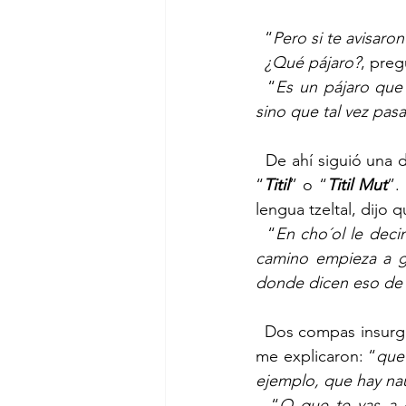
  “
Pero si te avisaron
¿Qué pájaro?
, preg
  “
Es un pájaro que 
sino que tal vez pasa
  De ahí siguió una 
“
Titil
” o “
Titil Mut
”.
lengua tzeltal, dijo 
  “
En cho´ol le deci
camino empieza a gr
donde dicen eso de 
  Dos compas insurge
me explicaron: “
que 
ejemplo, que hay nau
  “
O que te vas a c