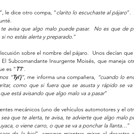
”, le dice otro compa, “
clarito lo escuchaste al pájaro
”.
unté.
te avisa que algo malo puede pasar.  No es que de por
 si no estás alerta y preparado
.”
discusión sobre el nombre del pájaro.  Unos decían que
  El Subcomandante Insurgente Moisés, que maneja otra
que es “
T´í
”.
mos “
Tyi’j
”, 
me informa una compañera
, “cuando lo en
itar, como que si fuera que se asusta y rápido se va v
que está avisando que algo malo va a pasar
”
ntes mecánicos (uno de vehículos automotores y el otro 
sea que te alerta, te avisa, te advierte que algo malo pu
yaca, o viene carro, o que se va a ponchar la llanta…
”
aer de la bici
”, agregan mientras miran el desastre q