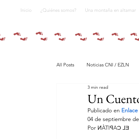
Inicio
¿Quiénes somos?
Una montaña en altamar
All Posts
Noticias CNI / EZLN
3 min read
Pandemia y pueblos indígenas
Un Cuento.
Publicado en 
Enlace 
Resistencias
Tren Maya
04 de septiembre de
Por ͶÀTIꟼAƆ ⅃Ǝ 