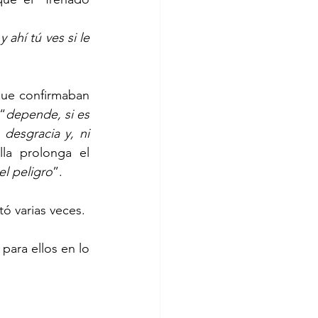
ahí tú ves si le 
que confirmaban 
“
depende, si es 
esgracia y, ni 
lla prolonga el 
el peligro
”.
  Unos días después, antes de iniciar la práctica con la bicicleta, el pájaro cantó varias veces.  
ara ellos en lo 