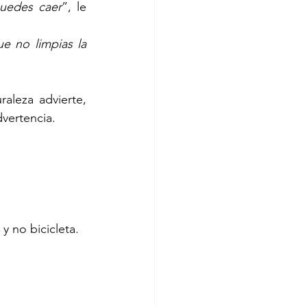
puedes caer
”, le 
e no limpias la 
aleza advierte, 
dvertencia.
y no bicicleta.