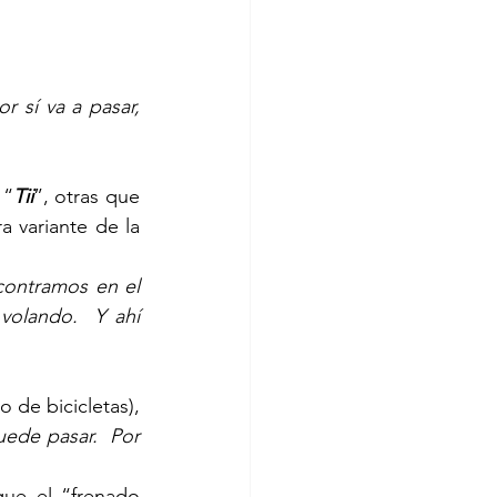
 sí va a pasar, 
 “
Tii
”, otras que 
 variante de la 
contramos en el 
olando.  Y ahí 
de bicicletas), 
ede pasar.  Por 
ue el “frenado 