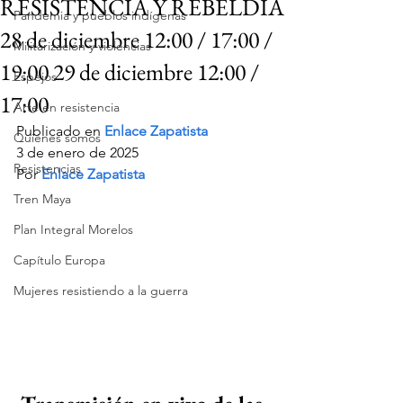
RESISTENCIA Y REBELDÍA
Pandemia y pueblos indígenas
28 de diciembre 12:00 / 17:00 /
Militarización y violencias
19:00 29 de diciembre 12:00 /
Espejos
17:00
Arte en resistencia
Publicado en 
Enlace Zapatista
Quiénes somos
3 de enero de 2025
Resistencias
Por 
Enlace Zapatista
Tren Maya
Plan Integral Morelos
Capítulo Europa
Mujeres resistiendo a la guerra