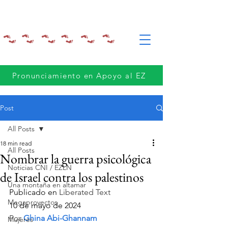
Pronunciamiento en Apoyo al EZ
Post
All Posts
18 min read
All Posts
Nombrar la guerra psicológica
Noticias CNI / EZLN
de Israel contra los palestinos
Una montaña en altamar
Publicado en 
Liberated Text
Megaproyectos
10 de mayo de 2024
Por 
Ghina Abi-Ghannam
Mujeres