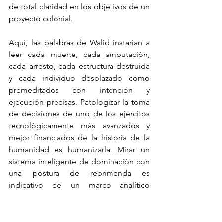
de total claridad en los objetivos de un 
proyecto colonial.
Aquí, las palabras de Walid instarían a 
leer cada muerte, cada amputación, 
cada arresto, cada estructura destruida 
y cada individuo desplazado como 
premeditados con intención y 
ejecución precisas. Patologizar la toma 
de decisiones de uno de los ejércitos 
tecnológicamente más avanzados y 
mejor financiados de la historia de la 
humanidad es humanizarla. Mirar un 
sistema inteligente de dominación con 
una postura de reprimenda es 
indicativo de un marco analítico 
amañado que, según Walid, es un 
síntoma de un programa científico 
israelí diseñado para 
abrasar la 