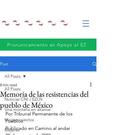
Pronunciamiento en Apoyo al EZ
Post
All Posts
8 min read
All Posts
Memoria de las resistencias del
Noticias CNI / EZLN
pueblo de México
Una montaña en altamar
Por Tribunal Permanente de los 
Megaproyectos
Pueblos
Publicado en Camino al andar  
Mujeres