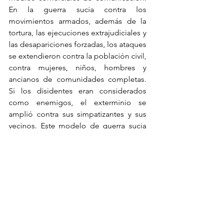
En la guerra sucia contra los 
movimientos armados, además de la 
tortura, las ejecuciones extrajudiciales y 
las desapariciones forzadas, los ataques 
se extendieron contra la población civil, 
contra mujeres, niños, hombres y 
ancianos de comunidades completas. 
Si los disidentes eran considerados 
como enemigos, el exterminio se 
amplió contra sus simpatizantes y sus 
vecinos. Este modelo de guerra sucia 
se aplicó también, durante los años 
siguientes, contra los luchadores 
sociales: contra las familias campesinas 
que ocuparon tierras y promovieron 
formas de organización autónomas y 
contra los pobladores urbanos que 
exigían condiciones mínimas para una 