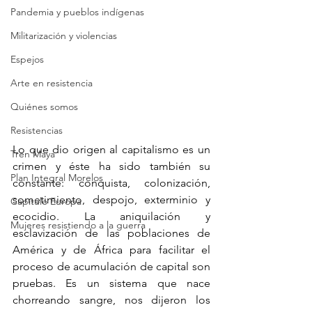
Pandemia y pueblos indígenas
Militarización y violencias
Espejos
Arte en resistencia
Quiénes somos
Resistencias
Lo que dio origen al capitalismo es un 
Tren Maya
crimen y éste ha sido también su 
Plan Integral Morelos
constante: conquista, colonización, 
sometimiento, despojo, exterminio y 
Capítulo Europa
ecocidio. La aniquilación y 
Mujeres resistiendo a la guerra
esclavización de las poblaciones de 
América y de África para facilitar el 
proceso de acumulación de capital son 
pruebas. Es un sistema que nace 
chorreando sangre, nos dijeron los 