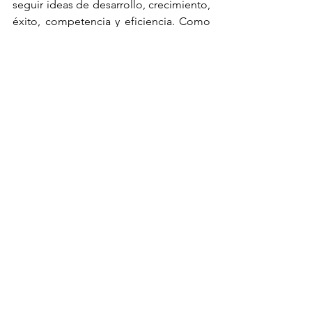
seguir ideas de desarrollo, crecimiento, 
éxito, competencia y eficiencia. Como 
sistema, refuerza la idea de que 
sociedad y naturaleza se encuentran 
separadas, de que la naturaleza es parte 
del mundo de lo salvaje, que son 
recursos, una cosa que se puede 
controlar y administrar para alcanzar 
ciertos fines. Como sistema, el 
capitalismo debe expandirse 
continuamente para garantizar 
crecimiento económico: romper 
fronteras, colonizar territorios que antes 
eran considerados improductivos, 
colonizar cuerpos, subjetividades, otros 
planetas e incluso el futuro. Bajo estas 
premisas, en el capitalismo se 
observaba a la naturaleza como infinita 
e inacabable en el ánimo de maximizar 