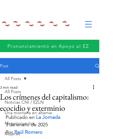
Pronunciamiento en Apoyo al EZ
Post
All Posts
3 min read
All Posts
Los crímenes del capitalismo:
Noticias CNI / EZLN
ecocidio y exterminio
Una montaña en altamar
Publicado en 
La Jornada 
Megaproyectos
3 de enero de 2025
Por 
Raúl Romero
Mujeres