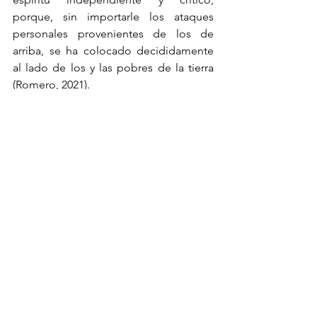
porque, sin importarle los ataques 
personales provenientes de los de 
arriba, se ha colocado decididamente 
al lado de los y las pobres de la tierra 
(Romero, 2021). 
Haré un apretado recorrido por su 
trayectoria enfatizando su compromiso 
universitario, su búsqueda incansable 
de nuevos paradigmas, y la 
dilucidación que ha sintetizado de 
algunos conceptos que le han 
importado mucho. Aludiré a sus 
principales estudios en torno a diversas 
temáticas políticas imantadas por la 
democracia. Enfatizaré su vital 
compromiso con la lucha zapatista. 