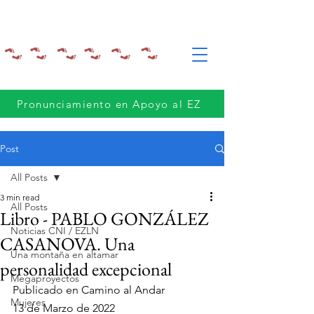
Pronunciamiento en Apoyo al EZ
Post
All Posts
3 min read
All Posts
Libro - PABLO GONZÁLEZ
Noticias CNI / EZLN
CASANOVA. Una
Una montaña en altamar
personalidad excepcional
Megaproyectos
Publicado en Camino al Andar
Mujeres
13 de Marzo de 2022