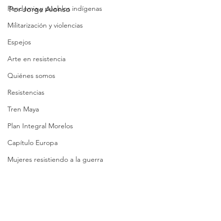
Pandemia y pueblos indígenas
Por Jorge Alonso
Militarización y violencias
Espejos
Arte en resistencia
Quiénes somos
Resistencias
Tren Maya
Plan Integral Morelos
Capítulo Europa
Mujeres resistiendo a la guerra