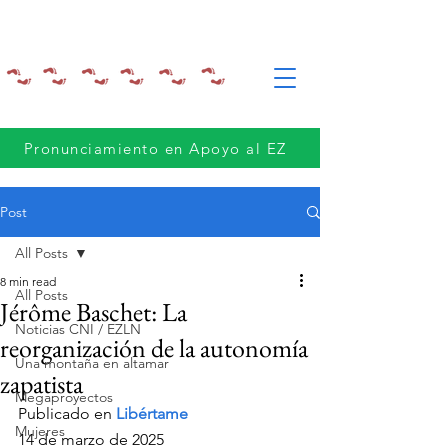
Pronunciamiento en Apoyo al EZ
Post
All Posts
8 min read
All Posts
Jérôme Baschet: La
Noticias CNI / EZLN
reorganización de la autonomía
Una montaña en altamar
zapatista
Megaproyectos
Publicado en 
Libértame
Mujeres
14 de marzo de 2025