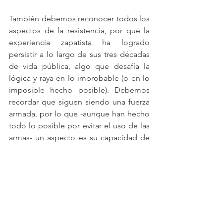
También debemos reconocer todos los 
aspectos de la resistencia, por qué la 
experiencia zapatista ha logrado 
persistir a lo largo de sus tres décadas 
de vida pública, algo que desafía la 
lógica y raya en lo improbable (o en lo 
imposible hecho posible). Debemos 
recordar que siguen siendo una fuerza 
armada, por lo que -aunque han hecho 
todo lo posible por evitar el uso de las 
armas- un aspecto es su capacidad de 
autodefensa.Otra es su constante 
inventiva política, que les ha permitido 
tejer alianzas y cultivar redes de 
solidaridad. Han cosechado un nivel de 
apoyo nacional e internacional que -
aunque menor que el de los primeros 
años después del levantamiento- se 