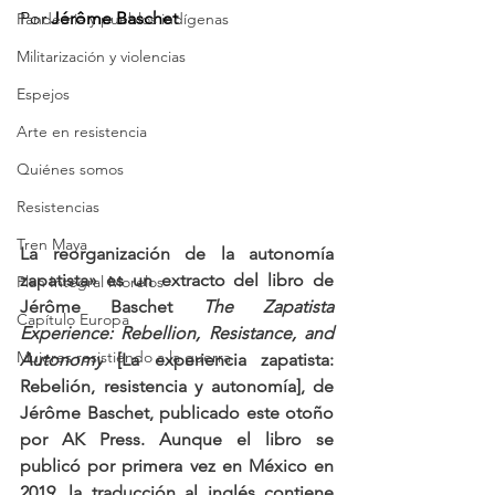
Por 
Jérôme Baschet
Pandemia y pueblos indígenas
Militarización y violencias
Espejos
Arte en resistencia
Quiénes somos
Resistencias
Tren Maya
La reorganización de la autonomía 
zapatista» es un extracto del libro de 
Plan Integral Morelos
Jérôme Baschet 
The Zapatista 
Capítulo Europa
Experience: Rebellion, Resistance, and 
Mujeres resistiendo a la guerra
Autonomy
 [La experiencia zapatista: 
Rebelión, resistencia y autonomía], de 
Jérôme Baschet, publicado este otoño 
por AK Press. Aunque el libro se 
publicó por primera vez en México en 
2019, la traducción al inglés contiene 