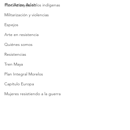
Por Azize Aslan 
Pandemia y pueblos indígenas
Militarización y violencias
Espejos
Arte en resistencia
Quiénes somos
Resistencias
Tren Maya
Plan Integral Morelos
Capítulo Europa
Mujeres resistiendo a la guerra