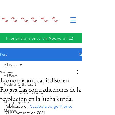
Pronunciamiento en Apoyo al EZ
Post
All Posts
5 min read
All Posts
Economía anticapitalista en
Noticias CNI / EZLN
Rojava Las contradicciones de la
Una montaña en altamar
revolución en la lucha kurda.
Megaproyectos
Publicado en 
Catdedra Jorge Alonso
Mujeres
30 de octubre de 2021