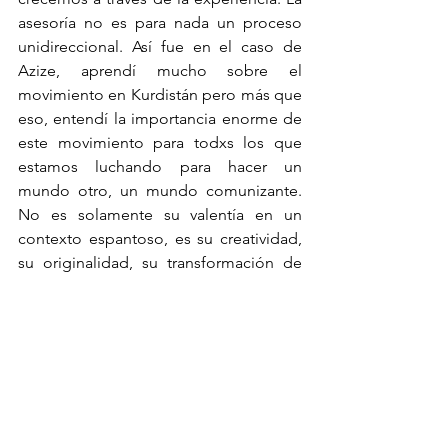
asesoría no es para nada un proceso 
unidireccional. Así fue en el caso de 
Azize, aprendí mucho sobre el 
movimiento en Kurdistán pero más que 
eso, entendí la importancia enorme de 
este movimiento para todxs los que 
estamos luchando para hacer un 
mundo otro, un mundo comunizante. 
No es solamente su valentía en un 
contexto espantoso, es su creatividad, 
su originalidad, su transformación de 
las relaciones sociales en la práctica 
cotidiana. Involucrarse en la tesis, como 
asesor o como lector, es entrar a ese 
mundo.
Es un honor escribir este prefacio al 
trabajo de Azize. Es un honor también 