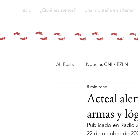
Inicio
¿Quiénes somos?
Una montaña en altamar
All Posts
Noticias CNI / EZLN
8 min read
Pandemia y pueblos indígenas
Acteal aler
armas y lóg
Resistencias
Tren Maya
Publicado en Radio Z
22 de octubre de 20