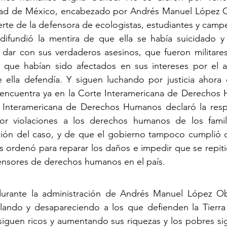
dad de México, encabezado por Andrés Manuel López 
erte de la defensora de ecologistas, estudiantes y camp
 difundió la mentira de que ella se había suicidado y 
 dar con sus verdaderos asesinos, que fueron militares
que habían sido afectados en sus intereses por el ac
e ella defendía. Y siguen luchando por justicia ahora 
encuentra ya en la Corte Interamericana de Derechos 
Interamericana de Derechos Humanos declaró la respo
r violaciones a los derechos humanos de los famili
ación del caso, y de que el gobierno tampoco cumplió c
 ordenó para reparar los daños e impedir que se repitie
ensores de derechos humanos en el país.
urante la administración de Andrés Manuel López Ob
lando y desapareciendo a los que defienden la Tierra 
siguen ricos y aumentando sus riquezas y los pobres si