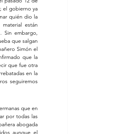
l pasado 12 de 
; el gobierno ya 
ar quién dio la 
aterial están 
. Sin embargo, 
ueba que salgan 
pañero Simón el 
firmado que la 
ir que fue otra 
rrebatadas en la 
ros seguiremos 
ermanas que en 
 por todas las 
mpañera abogada 
dos aunque el 