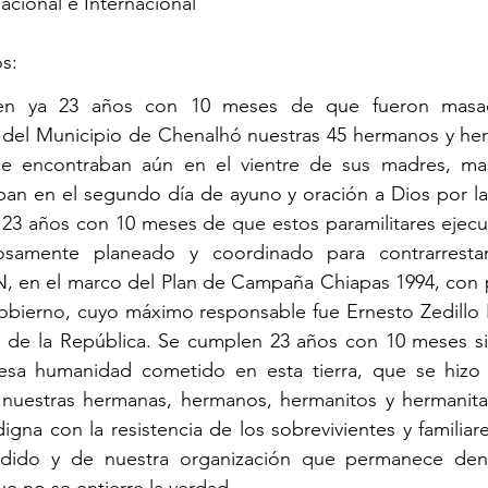
acional e Internacional
s:
en ya 23 años con 10 meses de que fueron masac
as del Municipio de Chenalhó nuestras 45 hermanos y her
 encontraban aún en el vientre de sus madres, mas
an en el segundo día de ayuno y oración a Dios por la 
23 años con 10 meses de que estos paramilitares ejecut
samente planeado y coordinado para contrarrestar 
N, en el marco del Plan de Campaña Chiapas 1994, con p
 gobierno, cuyo máximo responsable fue Ernesto Zedillo
 de la República. Se cumplen 23 años con 10 meses sin 
lesa humanidad cometido en esta tierra, que se hizo 
nuestras hermanas, hermanos, hermanitos y hermanitas 
gna con la resistencia de los sobrevivientes y familiare
dido y de nuestra organización que permanece denu