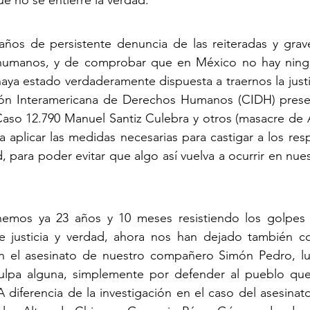
e no se entierre la verdad.
ños de persistente denuncia de las reiteradas y graves
humanos, y de comprobar que en México no hay ningun
aya estado verdaderamente dispuesta a traernos la justic
ón Interamericana de Derechos Humanos (CIDH) presen
so 12.790 Manuel Santiz Culebra y otros (masacre de Ac
 aplicar las medidas necesarias para castigar a los res
ue algo así vuelva a ocurrir en nuestro estado y en                                                            
mos ya 23 años y 10 meses resistiendo los golpes d
 justicia y verdad, ahora nos han dejado también co
 en el asesinato de nuestro compañero Simón Pedro, lu
ulpa alguna, simplemente por defender al pueblo que 
 diferencia de la investigación en el caso del asesinato