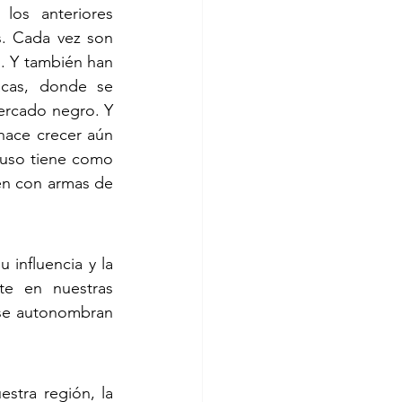
os anteriores 
. Cada vez son 
. Y también han 
cas, donde se 
ercado negro. Y 
hace crecer aún 
luso tiene como 
en con armas de 
influencia y la 
e en nuestras 
se autonombran 
stra región, la 