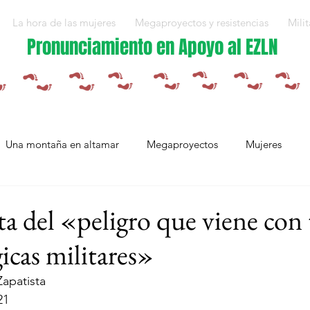
La hora de las mujeres
Megaproyectos y resistencias
Milit
Pronunciamiento en Apoyo al EZLN
Una montaña en altamar
Megaproyectos
Mujeres
Militarización y violencias
Espejos
Arte en resistencia
ta del «peligro que viene con 
icas militares»
Plan Integral Morelos
Capítulo Europa
Mujeres resistien
apatista
21