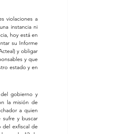
 violaciones a 
a instancia ni 
ia, hoy está en 
tar su Informe 
teal) y obligar 
ponsables y que 
                                
el gobierno y 
n la misión de 
chador a quien 
sufre y buscar 
 del exfiscal de 