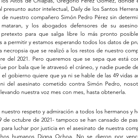
e los Altos de Chiapas, Gregorio Pérez Gómez, donde e
 presunto autor intelectual, Daily de los Santos Herrera
so de nuestro compañero Simón Pedro Pérez sin determin
mataran, y los abogados defensores de su asesino m
pretexto para que salga libre lo más pronto posible
s a permitir y estamos esperando todos los datos de pr
a necropsia que se realizó a los restos de nuestro com
re del 2021. Pero queremos que se sepa que está con
ue por bala que le atravesó el cráneo, y nadie puede dec
 el gobierno quiere que ya ni se hable de las 49 vidas a
ni del asesinato cometido contra Simón Pedro, nosot
 elevando nuestra voz mes con mes, hasta obtenerla.
nuestro respeto y admiración a todos los hermanos y h
9 de octubre de 2021- tampoco se han cansado de pasar
s para luchar por justicia en el asesinato de nuestra co
chos humanos Digna Ochoa. No se dieron por venci