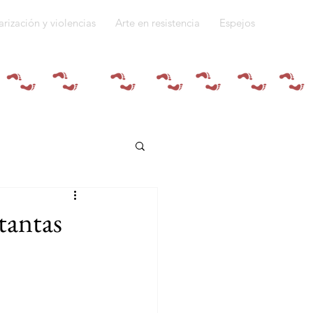
arización y violencias
Arte en resistencia
Espejos
Quiénes somos
tantas
do a la guerra