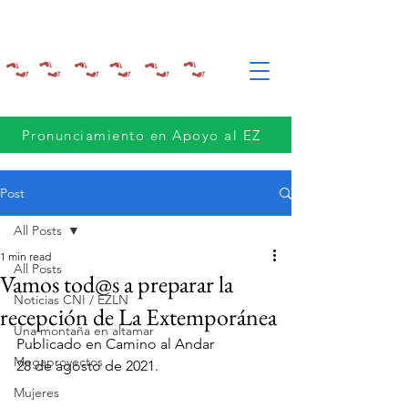
Pronunciamiento en Apoyo al EZ
Post
All Posts
1 min read
All Posts
Vamos tod@s a preparar la
Noticias CNI / EZLN
recepción de La Extemporánea
Una montaña en altamar
Publicado en Camino al Andar
Megaproyectos
28 de agosto de 2021.
Mujeres