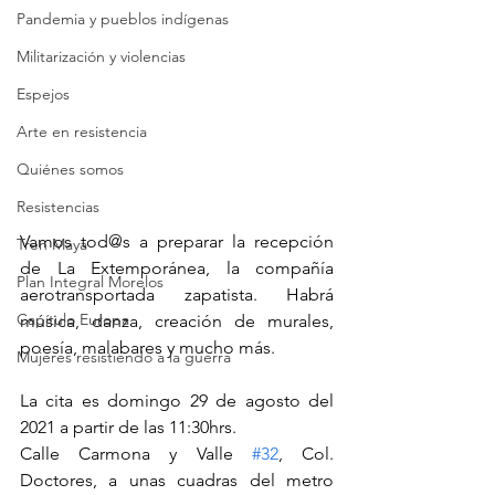
Pandemia y pueblos indígenas
Militarización y violencias
Espejos
Arte en resistencia
Quiénes somos
Resistencias
Vamos tod@s a preparar la recepción 
Tren Maya
de La Extemporánea, la compañía 
Plan Integral Morelos
aerotransportada zapatista. Habrá 
Capítulo Europa
música, danza, creación de murales, 
poesía, malabares y mucho más. 
Mujeres resistiendo a la guerra
La cita es domingo 29 de agosto del 
2021 a partir de las 11:30hrs. 
Calle Carmona y Valle 
#32
, Col. 
Doctores, a unas cuadras del metro 