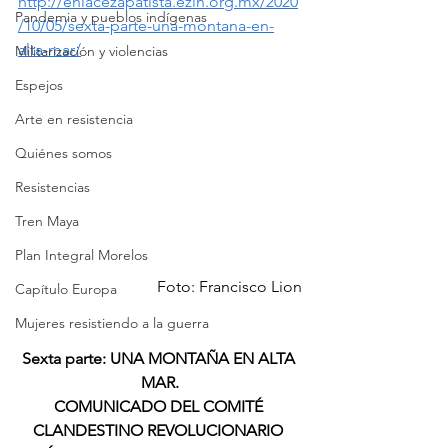
http://enlacezapatista.ezln.org.mx/2020
Pandemia y pueblos indígenas
/10/05/sexta-parte-una-montana-en-
alta-mar/
Militarización y violencias
Espejos
Arte en resistencia
Quiénes somos
Resistencias
Tren Maya
Plan Integral Morelos
Foto: Francisco Lion
Capítulo Europa
Mujeres resistiendo a la guerra
Sexta parte: UNA MONTAÑA EN ALTA 
MAR.
COMUNICADO DEL COMITÉ 
CLANDESTINO REVOLUCIONARIO 