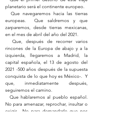
planetario será el continente europeo.
  Que navegaremos hacia las tierras 
europeas.  Que saldremos y que 
zarparemos, desde tierras mexicanas, 
en el mes de abril del año del 2021.
  Que, después de recorrer varios 
rincones de la Europa de abajo y a la 
izquierda, llegaremos a Madrid, la 
capital española, el 13 de agosto del 
2021 -500 años después de la supuesta 
conquista de lo que hoy es México-.  Y 
que, inmediatamente después, 
seguiremos el camino.
  Que hablaremos al pueblo español.  
No para amenazar, reprochar, insultar o 
exigir.  No para demandarle que nos 
pida perdón.  No para servirles ni para 
servirnos.