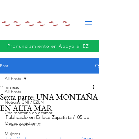
Pronunciamiento en Apoyo al EZ
Post
All Posts
11 min read
All Posts
Sexta parte: UNA MONTAÑA
Noticias CNI / EZLN
EN ALTA MAR
Una montaña en altamar
Publicado en Enlace Zapatista /  05 de 
Megaproyectos
octubre de 2020
Mujeres