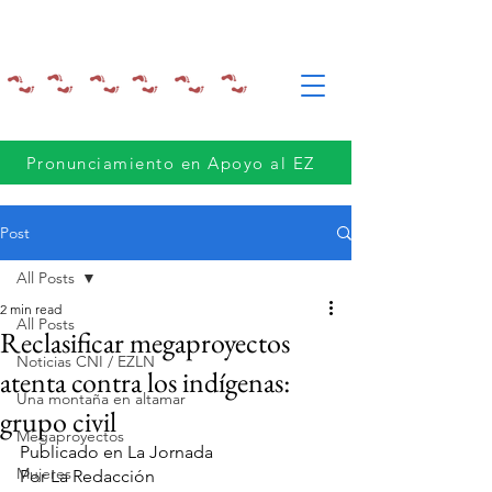
Pronunciamiento en Apoyo al EZ
Post
All Posts
2 min read
All Posts
Reclasificar megaproyectos
Noticias CNI / EZLN
atenta contra los indígenas:
Una montaña en altamar
grupo civil
Megaproyectos
Publicado en La Jornada
Mujeres
Por La Redacción