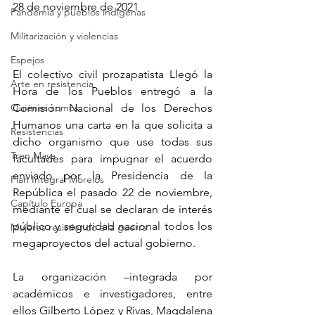
28 
de noviembre de 2021
Pandemia y pueblos indígenas
Militarización y violencias
Espejos
El colectivo civil prozapatista Llegó la 
Arte en resistencia
Hora de los Pueblos entregó a la 
Quiénes somos
Comisión Nacional de los Derechos 
Humanos una carta en la que solicita a 
Resistencias
dicho organismo que use todas sus 
Tren Maya
facultades para impugnar el acuerdo 
enviado por la Presidencia de la 
Plan Integral Morelos
República el pasado 22 de noviembre, 
Capítulo Europa
mediante el cual se declaran de interés 
público y seguridad nacional todos los 
Mujeres resistiendo a la guerra
megaproyectos del actual gobierno.
La organización –integrada por 
académicos e investigadores, entre 
ellos Gilberto López y Rivas, Magdalena 