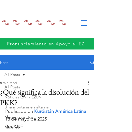
Pronunciamiento en Apoyo al EZ
Post
All Posts
8 min read
All Posts
¿Qué significa la disolución del
Noticias CNI / EZLN
PKK?
Una montaña en altamar
Publicado en 
Kurdistán América Latina
Megaproyectos
18 de mayo de 2025
Por ANF
Mujeres