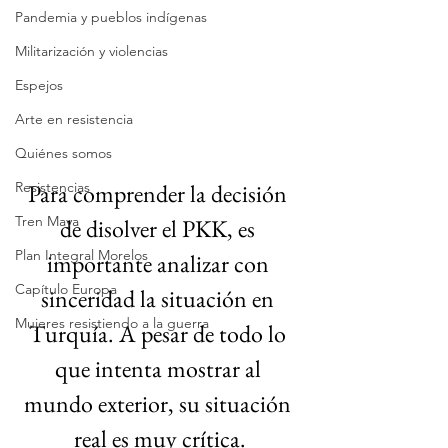
Pandemia y pueblos indígenas
Militarización y violencias
Espejos
Arte en resistencia
Quiénes somos
Resistencias
Para comprender la decisión 
Tren Maya
de disolver el PKK, es 
Plan Integral Morelos
importante analizar con 
Capítulo Europa
sinceridad la situación en 
Mujeres resistiendo a la guerra
Turquía. A pesar de todo lo 
que intenta mostrar al 
mundo exterior, su situación 
real es muy crítica.