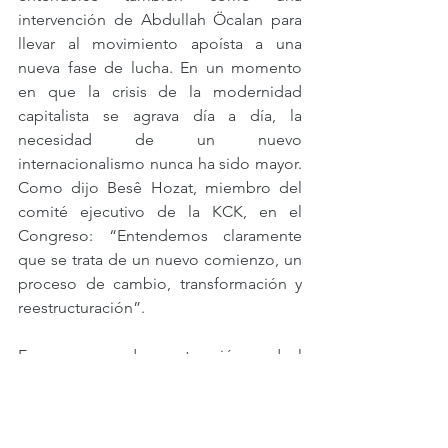
intervención de Abdullah Öcalan para 
llevar al movimiento apoísta a una 
nueva fase de lucha. En un momento 
en que la crisis de la modernidad 
capitalista se agrava día a día, la 
necesidad de un nuevo 
internacionalismo nunca ha sido mayor. 
Como dijo Besê Hozat, miembro del 
comité ejecutivo de la KCK, en el 
Congreso: “Entendemos claramente 
que se trata de un nuevo comienzo, un 
proceso de cambio, transformación y 
reestructuración”. 
Es un proceso de construcción gradual 
de una nueva organización que dé 
forma a este nuevo internacionalismo 
expresado en la hermandad entre los 