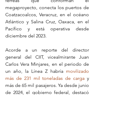
férreas que conforman el 
megaproyecto, conecta los puertos de 
Coatzacoalcos, Veracruz, en el océano 
Atlántico y Salina Cruz, Oaxaca, en el 
Pacífico y está operativa desde 
diciembre del 2023.
Acorde a un reporte del director 
general del CIIT, vicealmirante Juan 
Carlos Vera Minjares, en el periodo de 
un año, la Línea Z habría 
movilizado 
más de 231 mil toneladas de carga
 y 
más de 65 mil pasajeros. Ya desde junio 
de 2024, el gobierno federal, destacó 
que entre la carga transportada se 
encuentran materiales para la 
construcción como arcilla, cemento y 
arena, así como maíz.