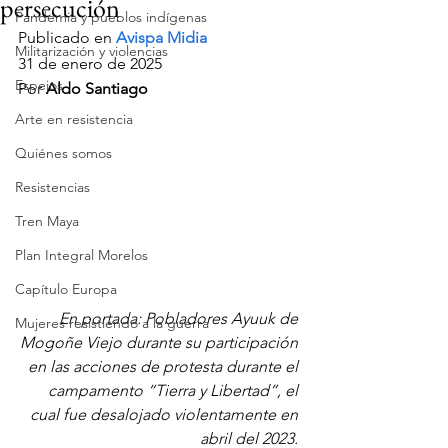
persecución
Pandemia y pueblos indígenas
Publicado en 
Avispa Midia 
Militarización y violencias
31 de enero de 2025
Espejos
Por 
Aldo Santiago
Arte en resistencia
Quiénes somos
Resistencias
Tren Maya
Plan Integral Morelos
Capítulo Europa
En portada: Pobladores Ayuuk de 
Mujeres resistiendo a la guerra
Mogoñe Viejo durante su participación 
en las acciones de protesta durante el 
campamento “Tierra y Libertad”, el 
cual fue desalojado violentamente en 
abril del 2023. 