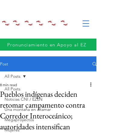
Pronunciamiento en Apoyo al EZ
Post
All Posts
8 min read
All Posts
Pueblos indígenas deciden
Noticias CNI / EZLN
retomar campamento contra
Una montaña en altamar
Corredor Interoceánico;
Megaproyectos
autoridades intensifican
Mujeres