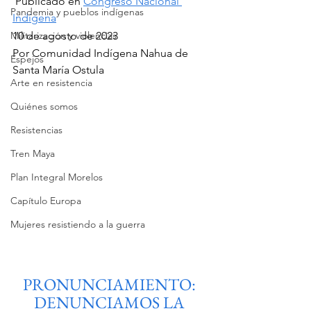
 Publicado en 
Congreso Nacional 
Pandemia y pueblos indígenas
Indígena
Militarización y violencias
10 de agosto de 2023
Por Comunidad Indígena Nahua de 
Espejos
Santa María Ostula
Arte en resistencia
Quiénes somos
Resistencias
Tren Maya
Plan Integral Morelos
Capítulo Europa
Mujeres resistiendo a la guerra
PRONUNCIAMIENTO: 
DENUNCIAMOS LA 