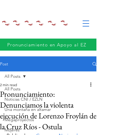
Pronunciamiento en Apoyo al EZ
Post
All Posts
2 min read
All Posts
Pronunciamiento:
Noticias CNI / EZLN
Denunciamos la violenta
Una montaña en altamar
ejecución de Lorenzo Froylán de
Megaproyectos
la Cruz Ríos - Ostula
Mujeres