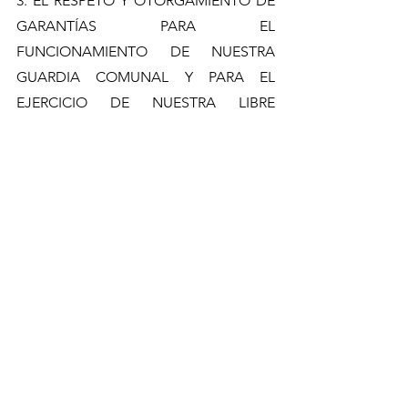
3. EL RESPETO Y OTORGAMIENTO DE 
GARANTÍAS PARA EL 
FUNCIONAMIENTO DE NUESTRA 
GUARDIA COMUNAL Y PARA EL 
EJERCICIO DE NUESTRA LIBRE 
DETERMINACIÓN Y AUTONOMÍA.
¡Castigo a los autores intelectuales y 
materiales de la tortura y ejecución de 
nuestro guardia comunal, Lorenzo 
Froylan de la Cruz Ríos!
¡Castigo a los culpables del asesinato 
de nuestros comuneros en la lucha por 
la tierra y las libertades de la 
comunidad!
¡Respeto a nuestra Guardia Comunal!