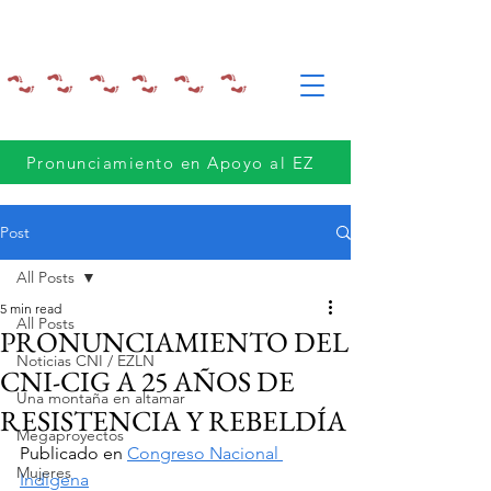
Pronunciamiento en Apoyo al EZ
Post
All Posts
5 min read
All Posts
PRONUNCIAMIENTO DEL
Noticias CNI / EZLN
CNI-CIG A 25 AÑOS DE
Una montaña en altamar
RESISTENCIA Y REBELDÍA
Megaproyectos
Publicado en 
Congreso Nacional 
Mujeres
Indígena