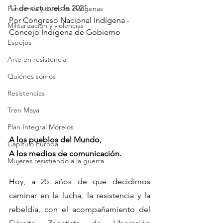
11 de octubre de 2021
Pandemia y pueblos indígenas
Por Congreso Nacional Indígena - 
Militarización y violencias
Concejo Indígena de Gobierno
Espejos
Arte en resistencia
Quiénes somos
Resistencias
Tren Maya
Plan Integral Morelos
A los pueblos del Mundo,
Capítulo Europa
A los medios de comunicación. 
Mujeres resistiendo a la guerra
Hoy, a 25 años de que decidimos 
caminar en la lucha, la resistencia y la 
rebeldía, con el acompañamiento del 