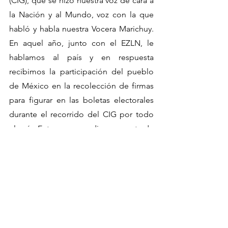
(CIG), que se hizo nuestra voz de cara a 
la Nación y al Mundo, voz con la que 
habló y habla nuestra Vocera Marichuy. 
En aquel año, junto con el EZLN, le 
hablamos al país y en respuesta 
recibimos la participación del pueblo 
de México en la recolección de firmas 
para figurar en las boletas electorales 
durante el recorrido del CIG por todo 
el país. Entonces, nos dimos cuenta de 
que la lucha por la vida y la urgencia 
por reconstruir sobre lo destruido por 
el capitalismo, se habla en todas las 
lenguas y en todos los sectores 
sociales de este México. Cada quién a 
su modo, a sus tiempos y sus formas.