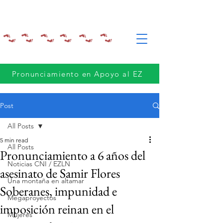
Pronunciamiento en Apoyo al EZ
Post
All Posts
5 min read
All Posts
Pronunciamiento a 6 años del
Noticias CNI / EZLN
asesinato de Samir Flores
Una montaña en altamar
Soberanes, impunidad e
Megaproyectos
imposición reinan en el
Mujeres