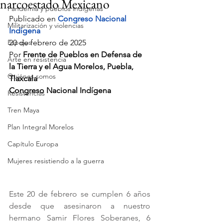
narcoestado Mexicano
Pandemia y pueblos indígenas
Publicado en 
Congreso Nacional 
Militarización y violencias
Indígena
Espejos
20 de febrero de 2025
Por 
Frente de Pueblos en Defensa de 
Arte en resistencia
la Tierra y el Agua Morelos, Puebla, 
Quiénes somos
Tlaxcala
Congreso Nacional Indígena
Resistencias
Tren Maya
Plan Integral Morelos
Capítulo Europa
Mujeres resistiendo a la guerra
Este 20 de febrero se cumplen 6 años 
desde que asesinaron a nuestro 
hermano Samir Flores Soberanes, 6 