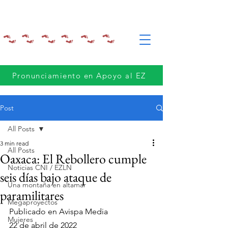
Pronunciamiento en Apoyo al EZ
Post
All Posts
3 min read
All Posts
Oaxaca: El Rebollero cumple
Noticias CNI / EZLN
seis días bajo ataque de
Una montaña en altamar
paramilitares
Megaproyectos
Publicado en Avispa Media
Mujeres
22 de abril de 2022