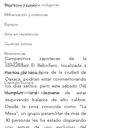
Pandemia y pueblos indígenas
Por 
Sare Frabes
Militarización y violencias
Espejos
Arte en resistencia
Quiénes somos
Resistencias
Campesinos zapotecas de la 
Tren Maya
comunidad El Rebollero, localizada a 
menos de una hora de la ciudad de 
Plan Integral Morelos
Oaxaca, podrían estar conmemorando 
Capítulo Europa
los días santos, pero este sábado (16) 
Mujeres resistiendo a la guerra
cumplen una semana de estar 
esquivando balazos de alto calibre. 
Desde la zona conocida como “La 
Mesa”, un grupo paramilitar de más de 
30 personas les ha estado disparando 
con armas de uso exclusivo del 