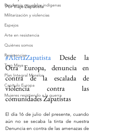
Pandemia y pueblos indígenas
Por Viaje Zapatista
Militarización y violencias
Espejos
Arte en resistencia
Quiénes somos
Resistencias
#AlertaZapatista
 Desde la 
Tren Maya
Otra Europa, denuncia en 
Plan Integral Morelos
contra de la escalada de 
Capítulo Europa
violencia contra las 
Mujeres resistiendo a la guerra
comunidades Zapatistas
El día 16 de julio del presente, cuando 
aún no se secaba la tinta de nuestra 
Denuncia en contra de las amenazas de 