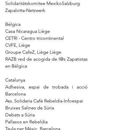
Solidaritätskomitee MexikoSalzburg
Zapalotta-Netzwerk
Bélgica
Casa Nicaragua Liège
CETRI - Centro tricontinental
CVFE, Liège
Groupe CafeZ, Liège Liège
RAZB red de acogida de l@s Zapatistas 
en Bélgica
Catalunya				
Adhesiva, espai de trobada i acció 
Barcelona
Ass. Solidaria Cafè Rebeldía-Infoespai
Bruixes Salines de Súria
Debats a Súria
Pallasos en Rebeldia
Taula per Mèxic, Barcelona