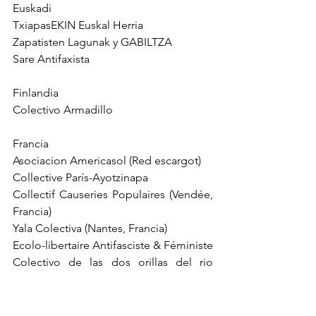
Euskadi
TxiapasEKIN Euskal Herria 
Zapatisten Lagunak y GABILTZA 
Sare Antifaxista
Finlandia
Colectivo Armadillo
Francia
Asociacion Americasol (Red escargot)
Collective París-Ayotzinapa
Collectif Causeries Populaires (Vendée, 
Francia)
Yala Colectiva (Nantes, Francia)
Ecolo-libertaire Antifasciste & Féministe
Colectivo de las dos orillas del rio 
Aveyron
Colectivo del Segala Abajo a la 
Izquierda, la Salvetat-Peyralès, Aveyron, 