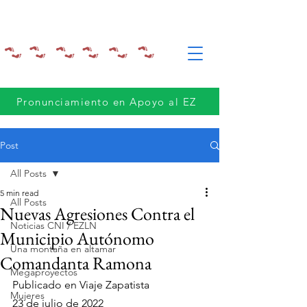
Pronunciamiento en Apoyo al EZ
Post
All Posts
5 min read
All Posts
Nuevas Agresiones Contra el
Noticias CNI / EZLN
Municipio Autónomo
Una montaña en altamar
Comandanta Ramona
Megaproyectos
Publicado en Viaje Zapatista
Mujeres
23 de julio de 2022