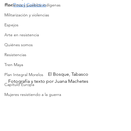
Por 
Pozol Colectivo
Pandemia y pueblos indígenas
Militarización y violencias
Espejos
Arte en resistencia
Quiénes somos
Resistencias
Tren Maya
El Bosque, Tabasco
Plan Integral Morelos
Fotografía y texto por Juana Machetes
Capítulo Europa
Mujeres resistiendo a la guerra