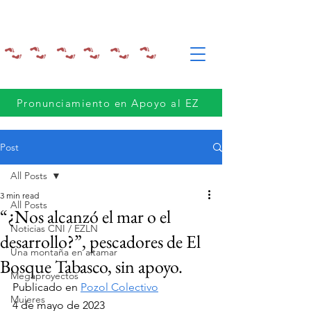
Pronunciamiento en Apoyo al EZ
Post
All Posts
3 min read
All Posts
“¿Nos alcanzó el mar o el
Noticias CNI / EZLN
desarrollo?”, pescadores de El
Una montaña en altamar
Bosque Tabasco, sin apoyo.
Megaproyectos
Publicado en 
Pozol Colectivo
Mujeres
4 de mayo de 2023