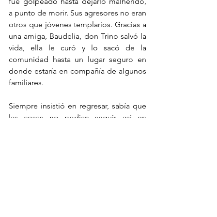
fue golpeado hasta dejarlo malherido, 
a punto de morir. Sus agresores no eran 
otros que jóvenes templarios. Gracias a 
una amiga, Baudelia, don Trino salvó la 
vida, ella le curó y lo sacó de la 
comunidad hasta un lugar seguro en 
donde estaría en compañía de algunos 
familiares.
Siempre insistió en regresar, sabía que 
las cosas no podían seguir así en 
Ostula, él ya había vivido el terror de la 
violencia desatado en todo el territorio 
comunal y por eso su insistencia en 
regresar, siempre regresar. Algo se 
podría hacer.