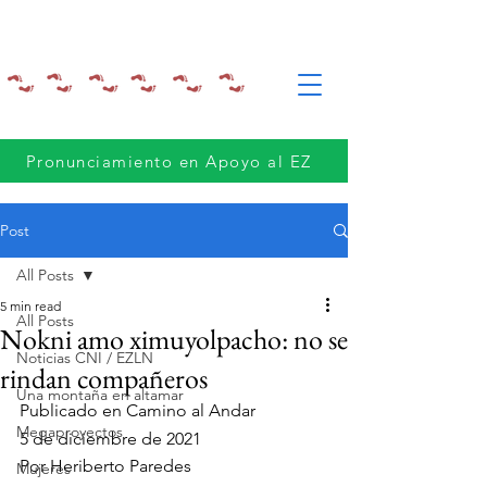
Pronunciamiento en Apoyo al EZ
Post
All Posts
5 min read
All Posts
Nokni amo ximuyolpacho: no se
Noticias CNI / EZLN
rindan compañeros
Una montaña en altamar
Publicado en Camino al Andar
Megaproyectos
5 de diciembre de 2021
Por Heriberto Paredes 
Mujeres