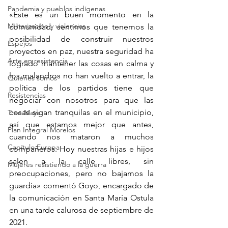
Pandemia y pueblos indígenas
«Este es un buen momento en la 
Militarización y violencias
comunidad, sentimos que tenemos la 
posibilidad de construir nuestros 
Espejos
proyectos en paz, nuestra seguridad ha 
Arte en resistencia
logrado mantener las cosas en calma y 
los malandros no han vuelto a entrar, la 
Quiénes somos
política de los partidos tiene que 
Resistencias
negociar con nosotros para que las 
cosas sigan tranquilas en el municipio, 
Tren Maya
así que estamos mejor que antes, 
Plan Integral Morelos
cuando nos mataron a muchos 
Capítulo Europa
compañeros. Hoy nuestras hijas e hijos 
salen a la calle libres, sin 
Mujeres resistiendo a la guerra
preocupaciones, pero no bajamos la 
guardia» comentó Goyo, encargado de 
la comunicación en Santa María Ostula 
en una tarde calurosa de septiembre de 
2021.