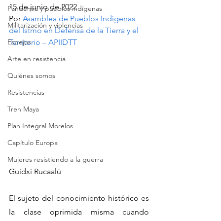
15 de junio de 2022
Pandemia y pueblos indígenas
Por 
Asamblea de Pueblos Indígenas 
Militarización y violencias
del Istmo en Defensa de la Tierra y el 
Espejos
Territorio – APIIDTT
Arte en resistencia
Quiénes somos
Resistencias
Tren Maya
Plan Integral Morelos
Capítulo Europa
Mujeres resistiendo a la guerra
Guidxi Rucaalú
El sujeto del conocimiento histórico es 
la clase oprimida misma cuando 