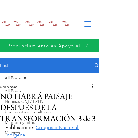
Pronunciamiento en Apoyo al EZ
Post
All Posts
6 min read
All Posts
NO HABRÁ PAISAJE
Noticias CNI / EZLN
DESPUÉS DE LA
Una montaña en altamar
TRANSFORMACIÓN 3 de 3
Megaproyectos
Publicado en 
Congreso Nacional 
Mujeres
Indígena 