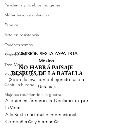
Pandemia y pueblos indígenas
Militarización y violencias
Espejos
Arte en resistencia
Quiénes somos
COMISIÓN SEXTA ZAPATISTA.
Resistencias
México.
Tren Maya
NO HABRÁ PAISAJE 
DESPUÉS DE LA BATALLA
Plan Integral Morelos
(Sobre la invasión del ejército ruso a 
Capítulo Europa
Ucrania).
Mujeres resistiendo a la guerra
A quienes firmaron la Declaración por 
la Vida:
A la Sexta nacional e internacional:
Compañer@s y herman@s: