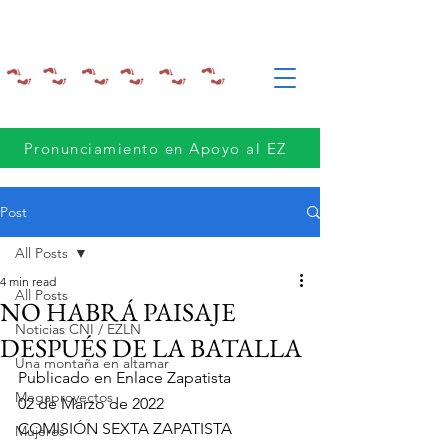
Pronunciamiento en Apoyo al EZ
Post
All Posts
4 min read
All Posts
NO HABRÁ PAISAJE
Noticias CNI / EZLN
DESPUÉS DE LA BATALLA
Una montaña en altamar
Publicado en Enlace Zapatista
Megaproyectos
02 de Marzo de 2022
COMISIÓN SEXTA ZAPATISTA
Mujeres