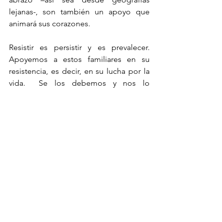
lejanas-, son también un apoyo que 
animará sus corazones.
Resistir es persistir y es prevalecer.  
Apoyemos a estos familiares en su 
resistencia, es decir, en su lucha por la 
vida.  Se los debemos y nos lo 
debemos a nosotros mismos.
SEXTO.-  Por lo anterior, llamamos a la 
Sexta nacional e internacional que no 
lo ha hecho todavía, a que, de acuerdo 
a sus calendarios, geografías y modos, 
se manifiesten en contra de la guerra y 
en apoyo de l@s ucranian@s y rus@s 
que luchan en sus geografías por un 
mundo con libertad.