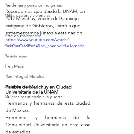
Pandemia y pueblos indígenas
Recordemos que desde la UNAM, en 
Militarización y violencias
2017 Marichuy, vocera del Consejo 
Espejos
Indígena de Gobierno, llamó a que 
estremezcamos juntos a esta nación.
Arte en resistencia
https://www.youtube.com/watch?
Quiénes somos
v=kOmGlJKFaA4&ab_channel=LaJornada
Resistencias
Tren Maya
Plan Integral Morelos
Capítulo Europa
Palabra de Marichuy en Ciudad 
Universitaria de la UNAM
Mujeres resistiendo a la guerra
Hermanos y hermanas de esta ciudad 
de México.
Hermanos y hermanas de la 
Comunidad Universitaria en esta casa 
de estudios.