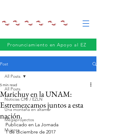
Pronunciamiento en Apoyo al EZ
Post
All Posts
5 min read
All Posts
Marichuy en la UNAM:
Noticias CNI / EZLN
Estremezcamos juntos a esta
Una montaña en altamar
nación.
Megaproyectos
Publicado en La Jornada
Mujeres
1 de diciembre de 2017