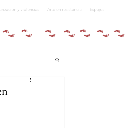
arización y violencias
Arte en resistencia
Espejos
Quiénes somos
en
do a la guerra