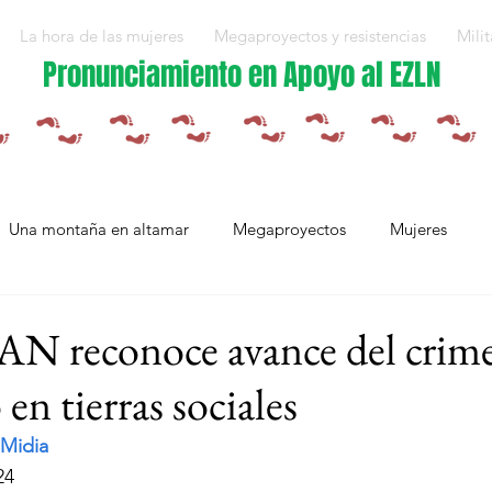
La hora de las mujeres
Megaproyectos y resistencias
Milit
Pronunciamiento en Apoyo al EZLN
Una montaña en altamar
Megaproyectos
Mujeres
Militarización y violencias
Espejos
Arte en resistencia
AN reconoce avance del crim
en tierras sociales
Plan Integral Morelos
Capítulo Europa
Mujeres resistien
 Midia 
24