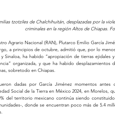
ilias tzotziles de Chalchihuitán, desplazadas por la viol
criminales en la región Altos de Chiapas. F
istro Agrario Nacional (RAN), Plutarco Emilio García Jim
rgo, a principios de octubre, admitió que, por lo menos
y Sinaloa, ha habido “apropiación de tierras ejidales 
encia” organizada, y que ha habido desplazamientos 
nas, sobretodo en Chiapas. 
fueron dadas por García Jiménez momentos antes de
iedad Social de la Tierra en México 2024, en Morelos, q
 del territorio mexicano continúa siendo constituido
omunidades-, donde se encuentran poco más de 5.4 millo
s. 