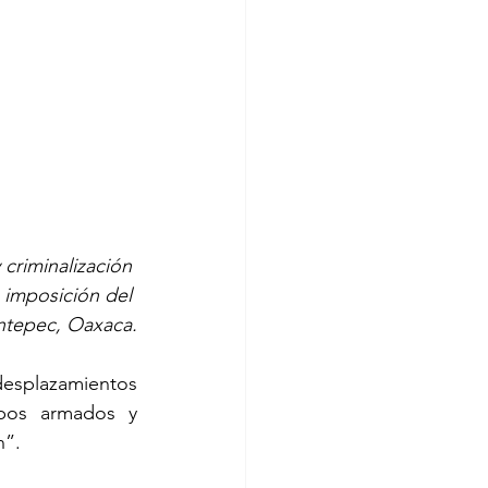
criminalización 
 imposición del 
ntepec, Oaxaca.
esplazamientos 
pos armados y 
n”.