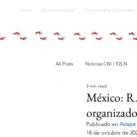
Inicio
¿Quiénes somos?
Una montaña en altamar
All Posts
Noticias CNI / EZLN
3 min read
Pandemia y pueblos indígenas
México: R
organizado 
Resistencias
Tren Maya
Publicado en 
Avispa
18 de octubre de 20