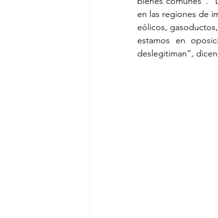
bienes comunes”. “L
en las regiones de i
eólicos, gasoductos,
estamos en oposici
deslegitiman”, dicen