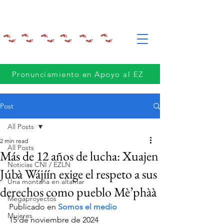
Pronunciamiento en Apoyo al EZ
Post
All Posts
2 min read
All Posts
Más de 12 años de lucha: Xuajen
Noticias CNI / EZLN
Júbà Wájíín exige el respeto a sus
Una montaña en altamar
derechos como pueblo Mè’phàà
Megaproyectos
Publicado en 
Somos el medio
Mujeres
15 de noviembre de 2024