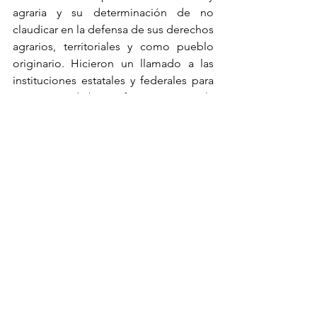
agraria y su determinación de no 
claudicar en la defensa de sus derechos 
agrarios, territoriales y como pueblo 
originario. Hicieron un llamado a las 
instituciones estatales y federales para 
que actúen de buena fe y reconozcan la 
importancia de las normas 
consuetudinarias que rigen su vida 
comunitaria.
La comunidad enfatizó que la falta de 
reconocimiento e inscripción de su 
estatuto comunal perpetúa la 
discriminación y marginación. 
“Es 
fundamental que el RAN reconozca 
nuestros derechos y respete nuestros 
sistemas normativos”
, concluyeron, 
añadiendo que esperan una respuesta 
favorable para otros núcleos agrarios, 