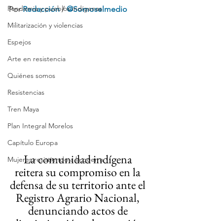
Pandemia y pueblos indígenas
Por
Redacción
 / 
@Somoselmedio
Militarización y violencias
Espejos
Arte en resistencia
Quiénes somos
Resistencias
Tren Maya
Plan Integral Morelos
Capítulo Europa
La comunidad indígena 
Mujeres resistiendo a la guerra
reitera su compromiso en la 
defensa de su territorio ante el 
Registro Agrario Nacional, 
denunciando actos de 