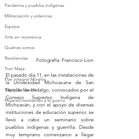
Pandemia y pueblos indígenas
Militarización y violencias
Espejos
Arte en resistencia
Quiénes somos
Resistencias
Fotografía: Francisco Lion
Tren Maya
El pasado día 11, en las instalaciones de 
Plan Integral Morelos
la Universidad Michoacana de San 
Capítulo Europa
Nicolás de Hidalgo, convocados por el 
Consejo Supremo Indígena de 
Mujeres resistiendo a la guerra
Michoacán, y con el apoyo de diversas 
instituciones de educación superior, se 
llevó a cabo un seminario sobre 
pueblos indígenas y guerrilla. Desde 
muy temprano comenzaron a llegar 