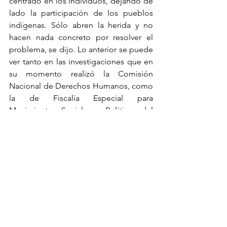
centrado en los individuos, dejando de 
lado la participación de los pueblos 
indígenas. Sólo abren la herida y no 
hacen nada concreto por resolver el 
problema, se dijo. Lo anterior se puede 
ver tanto en las investigaciones que en 
su momento realizó la Comisión 
Nacional de Derechos Humanos, como 
la de Fiscalía Especial para 
Movimientos Sociales y Políticos del 
Pasado o la Comisión de la Verdad.
Un aspecto importante que deriva de lo 
expuesto en el seminario, y que por lo 
mismo es deseable que no se olvide, 
es que si se reconoce la participación 
de los pueblos indígenas, como 
pueblos, no a través de sus miembros, 
en los movimientos armados del siglo 