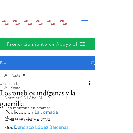
Pronunciamiento en Apoyo al EZ
Post
All Posts
3 min read
All Posts
Los pueblos indígenas y la
Noticias CNI / EZLN
guerrilla
Una montaña en altamar
Publicado en 
La Jornada
Megaproyectos
4 de octubre de 2024
Por 
Francisco López Bárcenas
Mujeres