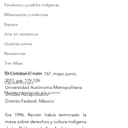
Pandemia y pueblos indígenas
Militarización y violencias
Espejos
Arte en resistencia
Quiénes somos
Resistencias
Tren Maya
Plan Integral Morelos
El Cotidiano, núm. 167, mayo-junio, 
2011, pp. 119-124
Capítulo Europa
Universidad Autónoma Metropolitana 
Mujeres resistiendo a la guerra
Unidad Azcapotzalco
Distrito Federal, México
Era 1996. Recién había terminado la 
mesa sobre derechos y cultura indígena 