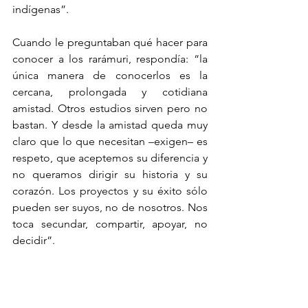
indígenas”.
Cuando le preguntaban qué hacer para 
conocer a los rarámuri, respondía: “la 
única manera de conocerlos es la 
cercana, prolongada y cotidiana 
amistad. Otros estudios sirven pero no 
bastan. Y desde la amistad queda muy 
claro que lo que necesitan –exigen– es 
respeto, que aceptemos su diferencia y 
no queramos dirigir su historia y su 
corazón. Los proyectos y su éxito sólo 
pueden ser suyos, no de nosotros. Nos 
toca secundar, compartir, apoyar, no 
decidir”.
Hay quien ha visto en el pensamiento 
de Robles el eco de la obra de Xavier 
Zubiri, el filósofo español que influyó 