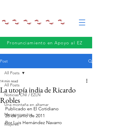
Pronunciamiento en Apoyo al EZ
Post
All Posts
14 min read
All Posts
La utopía india de Ricardo
Noticias CNI / EZLN
Robles
Una montaña en altamar
Publicado en El Cotidiano
Megaproyectos
26 de junio de 2011
Por Luis Hernández Navarro
Mujeres