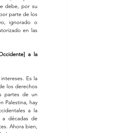
e debe, por su 
or parte de los 
o, ignorado o 
torizado en las 
ccidente] a la 
Las políticas de los Estados son generalmente decididas en función de sus intereses. Es la 
de los derechos 
 partes de un 
n Palestina, hay 
identales a la 
a a décadas de 
es. Ahora bien, 