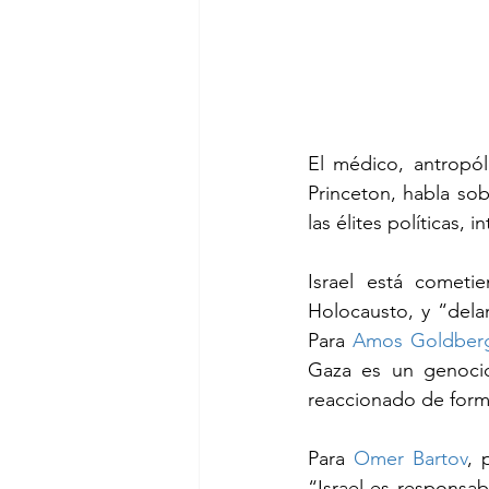
El médico, antropól
Princeton, habla so
las élites políticas,
Israel está comet
Holocausto, y “dela
Para 
Amos Goldber
Gaza es un genocid
reaccionado de form
Para 
Omer Bartov
, 
“Israel es responsab