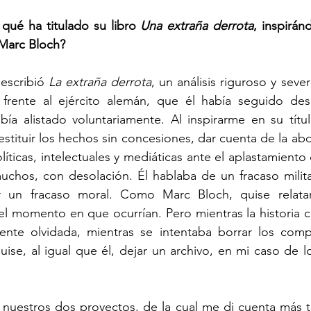
qué ha titulado su libro 
Una extraña derrota
, inspiránd
 Marc Bloch? 
escribió 
La extraña derrota
, un análisis riguroso y seve
s frente al ejército alemán, que él había seguido de
ía alistado voluntariamente. Al inspirarme en su títul
stituir los hechos sin concesiones, dar cuenta de la abd
olíticas, intelectuales y mediáticas ante el aplastamiento 
chos, con desolación. Él hablaba de un fracaso militar
 un fracaso moral. Como Marc Bloch, quise relatar 
el momento en que ocurrían. Pero mientras la historia 
ente olvidada, mientras se intentaba borrar los comp
ise, al igual que él, dejar un archivo, en mi caso de lo
 nuestros dos proyectos, de la cual me di cuenta más t