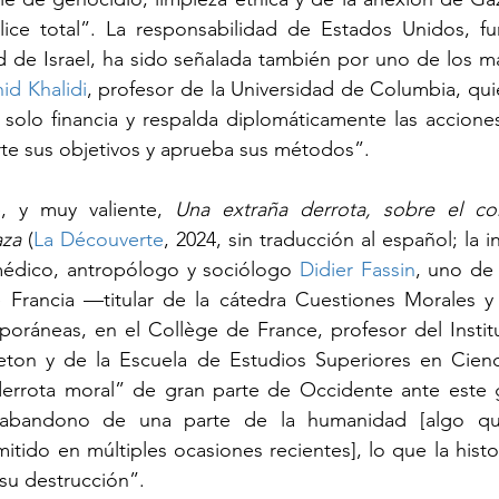
ce total”. La responsabilidad de Estados Unidos, fu
d de Israel, ha sido señalada también por uno de los m
id Khalidi
, profesor de la Universidad de Columbia, qui
olo financia y respalda diplomáticamente las acciones 
e sus objetivos y aprueba sus métodos”.
, y muy valiente, 
Una extraña derrota, sobre el con
aza
 (
La Découverte
, 2024, sin traducción al español; la i
médico, antropólogo y sociólogo 
Didier Fassin
, uno de
 Francia —titular de la cátedra Cuestiones Morales y P
ráneas, en el Collège de France, profesor del Institu
ton y de la Escuela de Estudios Superiores en Cienci
“derrota moral” de gran parte de Occidente ante este g
abandono de una parte de la humanidad [algo qu
itido en múltiples ocasiones recientes], lo que la histo
su destrucción”.