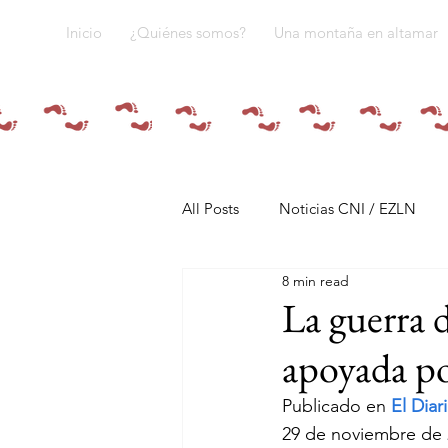
Inicio
¿Quiénes somos?
Una montaña en altamar
All Posts
Noticias CNI / EZLN
8 min read
Pandemia y pueblos indígenas
La guerra d
apoyada por
Resistencias
Tren Maya
Publicado en 
El Diar
29 de noviembre de