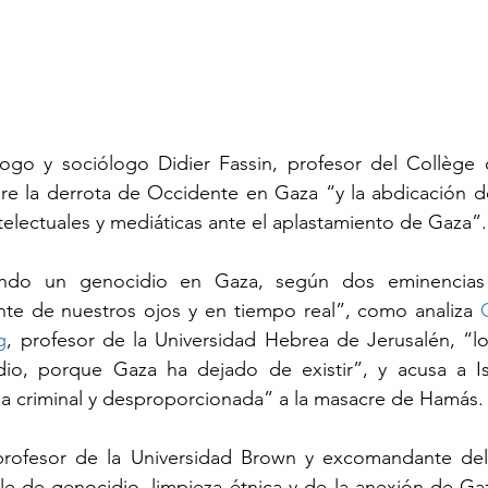
ogo y sociólogo Didier Fassin, profesor del Collège 
bre la derrota de Occidente en Gaza “y la abdicación d
 intelectuales y mediáticas ante el aplastamiento de Gaza”.
iendo un genocidio en Gaza, según dos eminencias 
nte de nuestros ojos y en tiempo real”, como analiza 
g
, profesor de la Universidad Hebrea de Jerusalén, “l
io, porque Gaza ha dejado de existir”, y acusa a Is
a criminal y desproporcionada” a la masacre de Hamás.
profesor de la Universidad Brown y excomandante del ej
le de genocidio, limpieza étnica y de la anexión de Ga