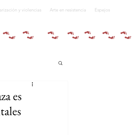
arización y violencias
Arte en resistencia
Espejos
Quiénes somos
za es
tales
do a la guerra