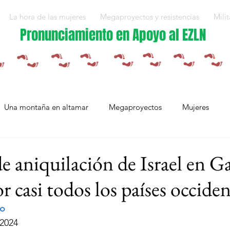
La hora de las mujeres
Megaproyectos y resistencias
Milit
Pronunciamiento en Apoyo al EZLN
Una montaña en altamar
Megaproyectos
Mujeres
Militarización y violencias
Espejos
Arte en resistencia
e aniquilación de Israel en Ga
 casi todos los países occiden
Plan Integral Morelos
Capítulo Europa
Mujeres resistien
io
 2024