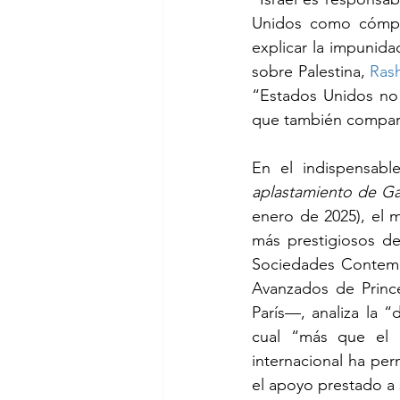
Unidos como cómpli
explicar la impunida
sobre Palestina, 
Rash
“Estados Unidos no s
que también compart
En el indispensable
aplastamiento de G
enero de 2025), el 
más prestigiosos de
Sociedades Contempo
Avanzados de Prince
París—, analiza la 
cual “más que el 
internacional ha perm
el apoyo prestado a 