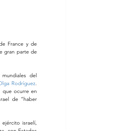
de France y de 
e gran parte de 
mundiales del 
Olga Rodríguez
. 
o que ocurre en 
rael de “haber 
ército israelí, 
za, con Estados 