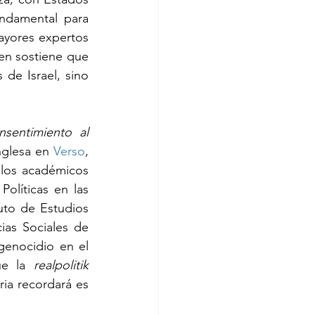
ndamental para 
ayores expertos 
en sostiene que 
de Israel, sino 
sentimiento al 
nglesa en 
Verso
, 
 los académicos 
olíticas en las 
to de Estudios 
as Sociales de 
enocidio en el 
e la 
realpolitik 
ria recordará es 