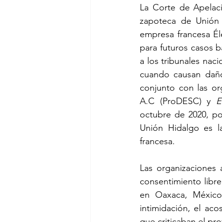
La Corte de Apelaci
zapoteca de Unión 
empresa francesa Éle
para futuros casos b
a los tribunales nac
cuando causan dañ
conjunto con las or
A.C (ProDESC) y 
E
octubre de 2020, por
Unión Hidalgo es l
francesa.
Las organizaciones 
consentimiento libre
en Oaxaca, México
intimidación, el aco
que criticaban el pro