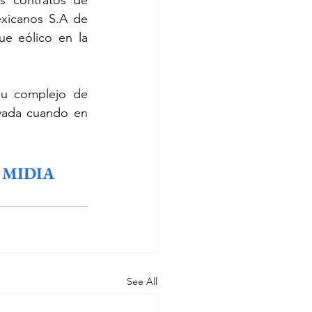
s contratos de 
xicanos S.A de 
e eólico en la 
su complejo de 
vada cuando en 
 MIDIA
See All