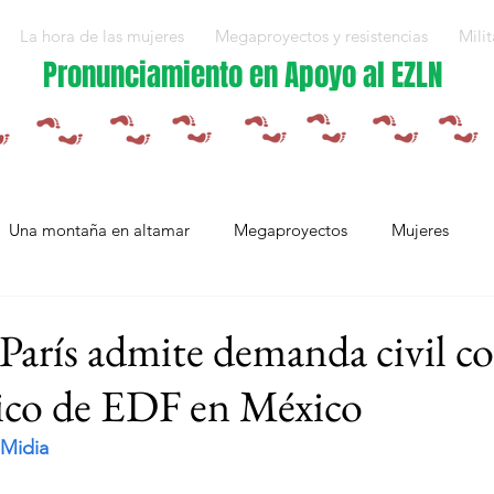
La hora de las mujeres
Megaproyectos y resistencias
Milit
Pronunciamiento en Apoyo al EZLN
Una montaña en altamar
Megaproyectos
Mujeres
Militarización y violencias
Espejos
Arte en resistencia
 París admite demanda civil co
ico de EDF en México
Plan Integral Morelos
Capítulo Europa
Mujeres resistien
 Midia