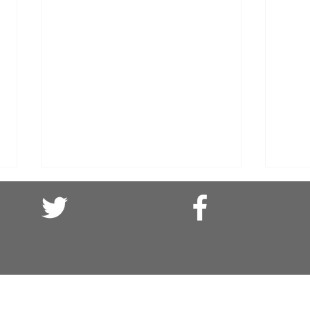
El olvido es asesino: (o cuando el
Solid