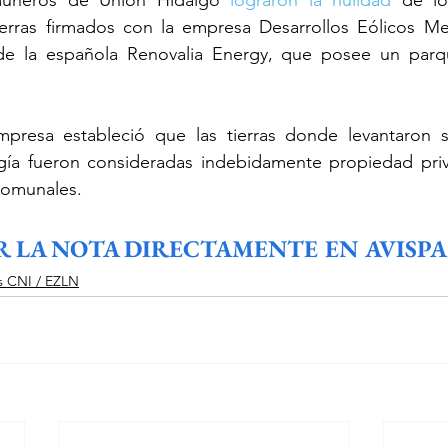
uneros de Unión Hidalgo 
lograron la nulidad
 de lo
erras firmados con la empresa Desarrollos Eólicos Me
l de la española Renovalia Energy, que posee un parqu
empresa estableció que las tierras donde levantaron 
gía
fueron consideradas indebidamente propiedad pri
 comunales.
R LA NOTA DIRECTAMENTE EN AVISPA
s CNI / EZLN