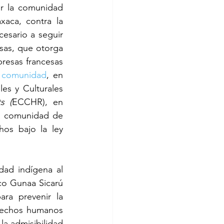
r la comunidad 
aca, contra la 
esario a seguir 
sas, que otorga 
resas francesas 
a comunidad
, en 
s y Culturales 
s (
ECCHR), en 
La comunidad de 
os bajo la ley 
ad indígena al 
co Gunaa Sicarú 
a prevenir la 
erechos humanos 
la admisibilidad 