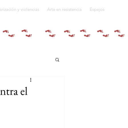
arización y violencias
Arte en resistencia
Espejos
Quiénes somos
ntra el
do a la guerra