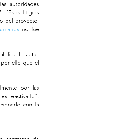
as autoridades 
“Esos litigios 
 del proyecto, 
humanos
 no fue 
ilidad estatal, 
por ello que el 
lmente por las 
s reactivarlo". 
cionado con la 