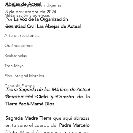
Abejas de Acteal
Pandemia y pueblos indígenas
8 de noviembre de 2024
Militarización y violencias
Por 
La Voz de la Organización 
Espejos
Sociedad Civil Las Abejas de Acteal
Arte en resistencia
Quiénes somos
Resistencias
Tren Maya
Plan Integral Morelos
Capítulo Europa
Tierra Sagrada de los Mártires de Acteal 
Mujeres resistiendo a la guerra
Corazón del Cielo y Corazón de la 
Tierra.Papá-Mamá Dios.
Sagrada Madre Tierra
 que aquí abrazas 
en tu seno el cuerpo del 
Padre Marcelo
(jTotik Marcelo); hermano, compañero 