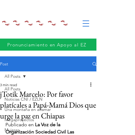
Pronunciamiento en Apoyo al EZ
Post
All Posts
3 min read
All Posts
jTotik Marcelo: Por favor
Noticias CNI / EZLN
platícales a Papá-Mamá Dios que
Una montaña en altamar
urge la paz en Chiapas
Megaproyectos
Publicado en 
La Voz de la 
Mujeres
Organización Sociedad Civil Las 