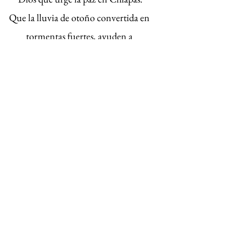
Que la lluvia de otoño convertida en 
tormentas fuertes, ayuden a 
remover la tierra porque es urgente 
que se derrumben las sillas y
poderes de los criminales y de los 
malos gobiernos.
Pero también la lluvia servirá para 
mojar la tierra para cosechar 
esperanzas y libertad.