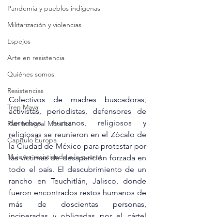
Pandemia y pueblos indígenas
Militarización y violencias
Espejos
Arte en resistencia
Quiénes somos
Resistencias
Colectivos de madres buscadoras, 
Tren Maya
activistas, periodistas, defensores de 
derechos humanos, religiosos y 
Plan Integral Morelos
religiosas se reunieron en el Zócalo de 
Capítulo Europa
la Ciudad de México para protestar por 
Mujeres resistiendo a la guerra
las víctimas de desaparición forzada en 
todo el país. El descubrimiento de un 
rancho en Teuchitlán, Jalisco, donde 
fueron encontrados restos humanos de 
más de doscientas personas, 
incineradas y obligadas por el cártel 