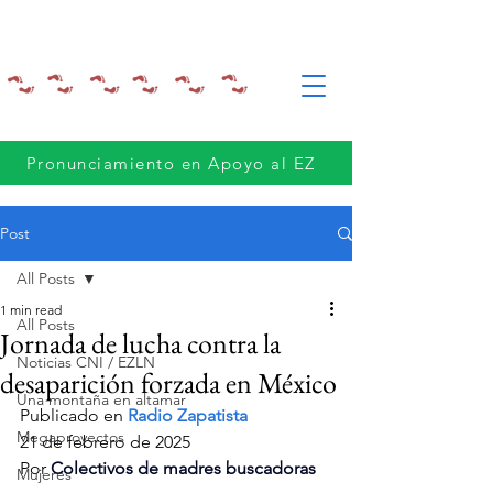
Pronunciamiento en Apoyo al EZ
Post
All Posts
1 min read
All Posts
Jornada de lucha contra la
Noticias CNI / EZLN
desaparición forzada en México
Una montaña en altamar
Publicado en 
Radio Zapatista
Megaproyectos
21 de febrero de 2025
Por 
Colectivos de madres buscadoras
Mujeres