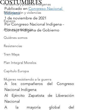
COSTUMBRES
Pandemia y pueblos indígenas
Publicado en 
Congreso Nacional 
Militarización y violencias
Indígena
1 de noviembre de 2021
Espejos
Por Congreso Nacional Indígena - 
Arte en resistencia
Concejo Indígena de Gobierno
Quiénes somos
Resistencias
Tren Maya
Plan Integral Morelos
Capítulo Europa
Mujeres resistiendo a la guerra
A los compañeros del Congreso 
Nacional Indígena
Al Ejército Zapatista de Liberación 
Nacional
A la mayoría global del 