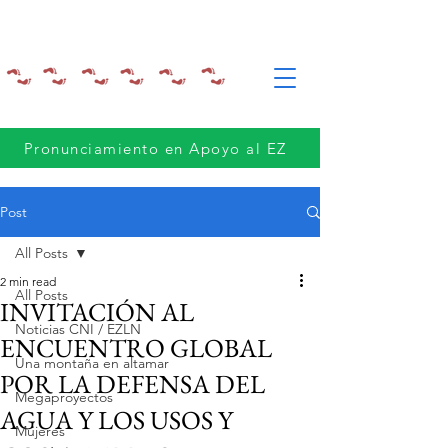
Pronunciamiento en Apoyo al EZ
Post
All Posts
2 min read
All Posts
INVITACIÓN AL
Noticias CNI / EZLN
ENCUENTRO GLOBAL
Una montaña en altamar
POR LA DEFENSA DEL
Megaproyectos
AGUA Y LOS USOS Y
Mujeres