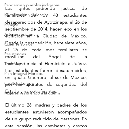
Pandemia y pueblos indígenas
Los gritos pidiendo justicia de 
Militarización y violencias
familiares de los 43 estudiantes 
desaparecidos de Ayotzinapa, el 26 de 
Espejos
septiembre de 2014, hacen eco en los 
Arte en resistencia
edificios en la Ciudad de México. 
Desde la desaparición, hace siete años, 
Quiénes somos
el 26 de cada mes familiares se 
Resistencias
movilizan del Ángel de la 
Independencia al Hemiciclo a Juárez. 
Tren Maya
Los estudiantes fueron desaparecidos, 
Plan Integral Morelos
en Iguala, Guerrero, al sur de México, 
Capítulo Europa
por los aparatos de seguridad del 
Estado y narcotraficantes.
Mujeres resistiendo a la guerra
El último 26, madres y padres de los 
estudiantes estuvieron acompañados 
de un grupo reducido de personas. En 
esta ocasión, las camisetas y cascos 