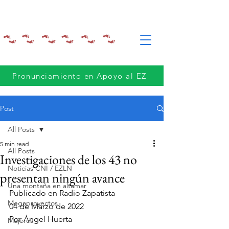
Pronunciamiento en Apoyo al EZ
Post
All Posts
5 min read
All Posts
Investigaciones de los 43 no
Noticias CNI / EZLN
presentan ningún avance
Una montaña en altamar
Publicado en Radio Zapatista
Megaproyectos
04 de Marzo de 2022
Por Ángel Huerta
Mujeres