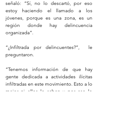
señaló: “Sí, no lo descartó, por eso 
estoy haciendo el llamado a los 
jóvenes, porque es una zona, es un 
región donde hay delincuencia 
organizada”.
“¿Infiltrada por delincuentes?”,  le 
preguntaron.
“Tenemos información de que hay 
gente dedicada a actividades ilícitas 
infiltradas en este movimiento. Esto a lo 
mejor ni ellos lo saben y por eso lo 
estoy planteando y me dirijo a ellos y le 
pido también a sus papás que nos 
ayuden, que estén pendiente de ellos 
que hablen con ellos, porque ese no es 
el camino”, dijo.