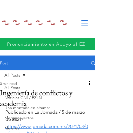
Pronunciamiento en Apoyo al EZ
Post
All Posts
3 min read
All Posts
Ingeniería de conflictos y
Noticias CNI / EZLN
academia
Una montaña en altamar
Publicado en La Jornada / 5 de marzo 
Megaproyectos
de 2021
https://www.jornada.com.mx/2021/03/0
Mujeres