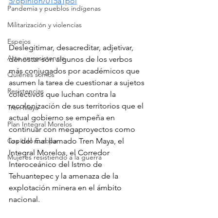
5/opinion/015a1pol
Pandemia y pueblos indígenas
Militarización y violencias
Espejos
Deslegitimar, desacreditar, adjetivar, 
Arte en resistencia
denostar son algunos de los verbos 
más conjugados por académicos que 
Quiénes somos
asumen la tarea de cuestionar a sujetos 
Resistencias
colectivos que luchan contra la 
recolonización de sus territorios que el 
Tren Maya
actual gobierno se empeña en 
Plan Integral Morelos
continuar con megaproyectos como 
Capítulo Europa
los del mal llamado Tren Maya, el 
Integral Morelos, el Corredor 
Mujeres resistiendo a la guerra
Interoceánico del Istmo de 
Tehuantepec y la amenaza de la 
explotación minera en el ámbito 
nacional.