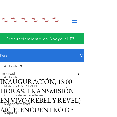
Pronunciamiento en Apoyo al EZ
Post
All Posts
1 min read
All Posts
INAUGURACIÓN, 13:00
Noticias CNI / EZLN
HORAS. TRANSMISIÓN
Una montaña en altamar
EN VIVO (REBEL Y REVEL)
Megaproyectos
ARTE: ENCUENTRO DE
Mujeres