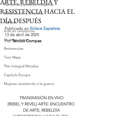
ARTE, REBELDÍA Y
Pandemia y pueblos indígenas
RESISTENCIA HACIA EL
Militarización y violencias
DÍA DESPUÉS
Espejos
Publicado en 
Enlace Zapatista
Arte en resistencia
13 de abril de 2025
Quiénes somos
Por 
Tercios Compas
Resistencias
Tren Maya
Plan Integral Morelos
Capítulo Europa
Mujeres resistiendo a la guerra
TRANSMISIÓN EN VIVO
(REBEL Y REVEL) ARTE: ENCUENTRO 
DE ARTE, REBELDÍA