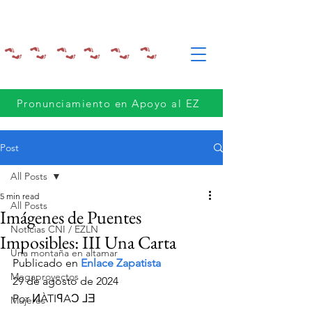
Pronunciamiento en Apoyo al EZ
Post
All Posts
5 min read
All Posts
Imágenes de Puentes
Noticias CNI / EZLN
Imposibles: III Una Carta
Una montaña en altamar
Publicado en 
Enlace Zapatista
Megaproyectos
29 de agosto de 2024
Por ͶÀTIꟼAƆ ⅃Ǝ 
Mujeres