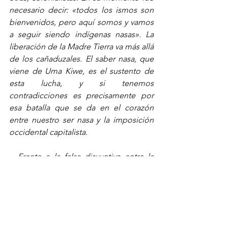
necesario decir: «todos los ismos son 
bienvenidos, pero aquí somos y vamos 
a seguir siendo indígenas nasas». La 
liberación de la Madre Tierra va más allá 
de los cañaduzales. El saber nasa, que 
viene de Uma Kiwe, es el sustento de 
esta lucha, y si tenemos 
contradicciones es precisamente por 
esa batalla que se da en el corazón 
entre nuestro ser nasa y la imposición 
occidental capitalista.
  Frente a la falsa disyuntiva entre la 
institución o la revolución, los pueblos 
proponen rutas alternativas para habitar 
este presente; las coordenadas del 
debate desbordan un esquema 
cartesiano, y nos muestran, con sus 