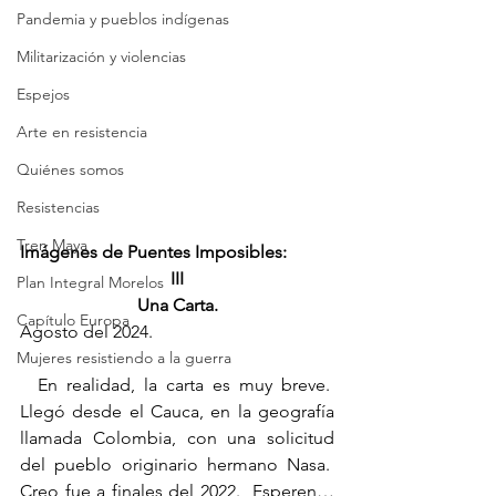
Pandemia y pueblos indígenas
Militarización y violencias
Espejos
Arte en resistencia
Quiénes somos
Resistencias
Tren Maya
Imágenes de Puentes Imposibles:
III
Plan Integral Morelos
Una Carta.
Capítulo Europa
Agosto del 2024.
Mujeres resistiendo a la guerra
  En realidad, la carta es muy breve.  
Llegó desde el Cauca, en la geografía 
llamada Colombia, con una solicitud 
del pueblo originario hermano Nasa.  
Creo fue a finales del 2022.  Esperen… 